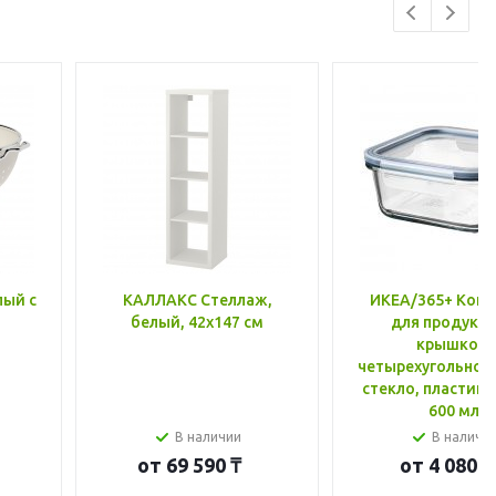
лый с
КАЛЛАКС Стеллаж,
ИКЕА/365+ Конт
белый, 42x147 см
для продукто
крышкой,
четырехугольной
стекло, пластик 
600 мл
В наличии
В наличи
от
69 590 ₸
от
4 080 ₸