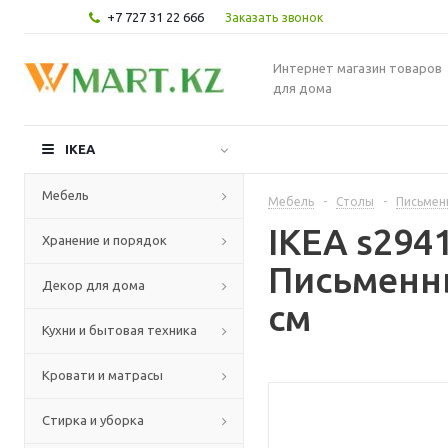
+7 727 31 22 666
Заказать звонок
Интернет магазин товаров
для дома
IKEA
Мебель
Мебель
-
Столы
-
Письмен
IKEA s29
Хранение и порядок
Письменны
Декор для дома
см
Кухни и бытовая техника
Кровати и матрасы
Стирка и уборка