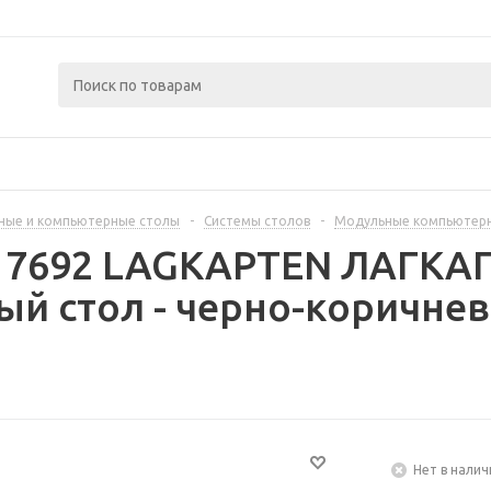
ные и компьютерные столы
-
Системы столов
-
Модульные компьютер
417692 LAGKAPTEN ЛАГКАП
й стол - черно-коричне
Нет в налич