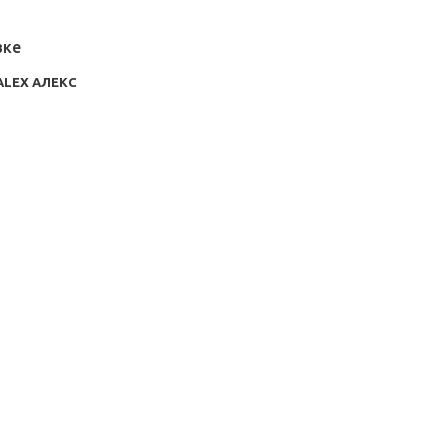
вке
ALEX АЛЕКС