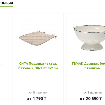
ндации
,
СИТА Подушка на стул,
ГЕМАК Дуршлаг, бе
бежевый, 38/35x38x2 см
оттенком
В наличии
В наличии
от
1 790 ₸
от
20 690 ₸