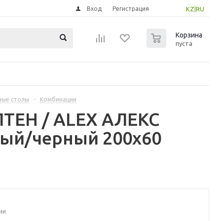
Вход
Регистрация
KZ
|
RU
0
Корзина
пуста
ные столы
-
Комбинации
ТЕН / ALEX АЛЕКС
вый/черный 200x60
ии