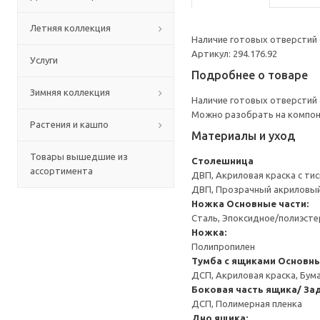
Летняя коллекция
Наличие готовых отверстий 
Артикул: 294.176.92
Услуги
Подробнее о товаре
Зимняя коллекция
Наличие готовых отверстий 
Можно разобрать на компоне
Растения и кашпо
Материалы и уход
Товары вышедшие из
Столешница
ассортимента
ДВП, Акриловая краска с ти
ДВП, Прозрачный акриловый
Ножка
Основные части:
Сталь, Эпоксидное/полиэст
Ножка:
Полипропилен
Тумба с ящиками
Основны
ДСП, Акриловая краска, Бум
Боковая часть ящика/ Зад
ДСП, Полимерная пленка
Дно ящика: