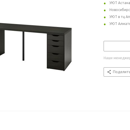
УЮТ Астан
Новосибирс
УЮТ в тц А
УЮТ Алмат
Наши менеджер
Поделит