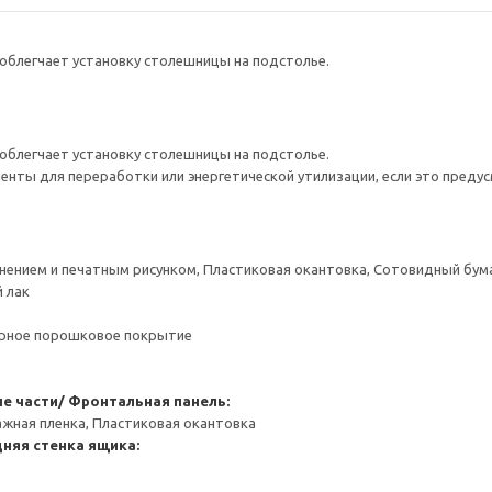
облегчает установку столешницы на подстолье.
облегчает установку столешницы на подстолье.
нты для переработки или энергетической утилизации, если это предус
снением и печатным рисунком, Пластиковая окантовка, Сотовидный бум
 лак
ерное порошковое покрытие
е части/ Фронтальная панель:
ажная пленка, Пластиковая окантовка
няя стенка ящика: