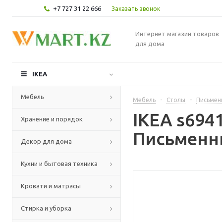
+7 727 31 22 666
Заказать звонок
Интернет магазин товаров
для дома
IKEA
Мебель
Мебель
-
Столы
-
Письмен
IKEA s69
Хранение и порядок
Письменны
Декор для дома
Кухни и бытовая техника
Кровати и матрасы
Стирка и уборка