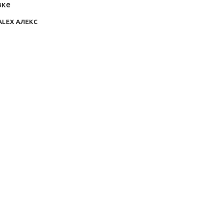
вке
ALEX АЛЕКС