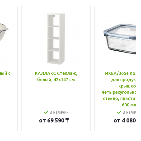
лый с
КАЛЛАКС Стеллаж,
ИКЕА/365+ Конт
белый, 42x147 см
для продукто
крышкой,
четырехугольной
стекло, пластик 
600 мл
В наличии
В наличи
от
69 590 ₸
от
4 080 ₸