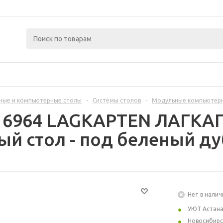
ные и компьютерные столы
-
Системы столов
-
Модульные компьютер
416964 LAGKAPTEN ЛАГКАП
й стол - под беленый ду
Нет в налич
УЮТ Астан
Новосибирс