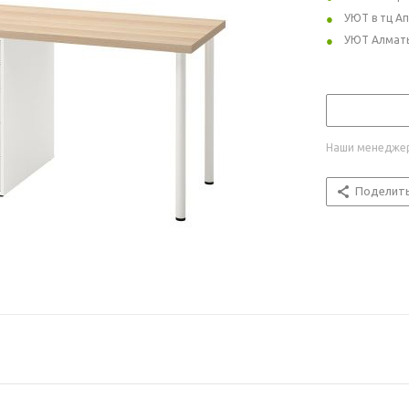
УЮТ в тц А
УЮТ Алмат
Наши менеджер
Поделит