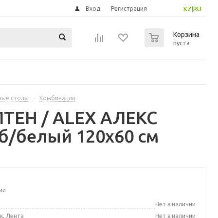
Вход
Регистрация
KZ
|
RU
0
Корзина
пуста
ные столы
-
Комбинации
ТЕН / ALEX АЛЕКС
б/белый 120x60 см
ии
а
Нет в наличии
к, Лента
Нет в наличии