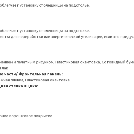
облегчает установку столешницы на подстолье.
облегчает установку столешницы на подстолье.
нты для переработки или энергетической утилизации, если это предус
снением и печатным рисунком, Пластиковая окантовка, Сотовидный бум
 лак
е части/ Фронтальная панель:
ажная пленка, Пластиковая окантовка
няя стенка ящика:
ерное порошковое покрытие