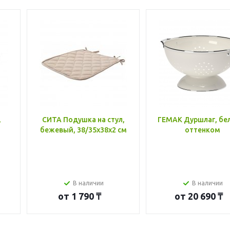
,
СИТА Подушка на стул,
ГЕМАК Дуршлаг, бе
бежевый, 38/35x38x2 см
оттенком
В наличии
В наличии
от
1 790 ₸
от
20 690 ₸