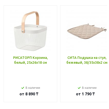
РИСАТОРП Корзина,
СИТА Подушка на стул,
белый, 25x26x18 см
бежевый, 38/35x38x2 см
В наличии
В наличии
от
8 890 ₸
от
1 790 ₸