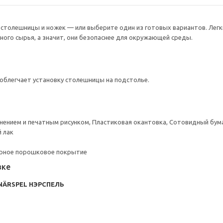
толешницы и ножек — или выберите один из готовых вариантов. Легки
ого сырья, а значит, они безопаснее для окружающей среды.
облегчает установку столешницы на подстолье.
снением и печатным рисунком, Пластиковая окантовка, Сотовидный бум
 лак
ерное порошковое покрытие
вке
NÄRSPEL НЭРСПЕЛЬ