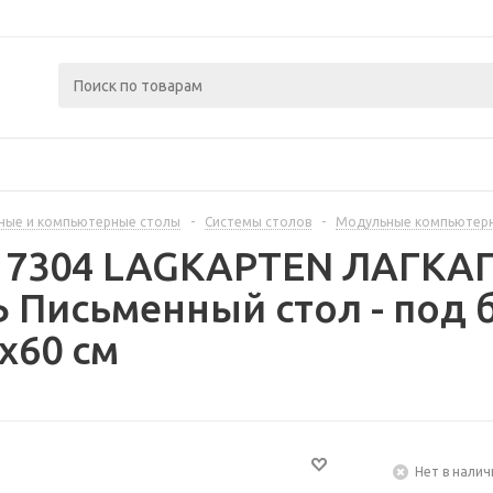
ные и компьютерные столы
-
Системы столов
-
Модульные компьютер
417304 LAGKAPTEN ЛАГКА
Письменный стол - под 
x60 см
Нет в налич