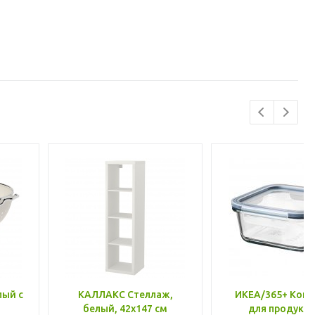
лый с
КАЛЛАКС Стеллаж,
ИКЕА/365+ Конт
белый, 42x147 см
для продукто