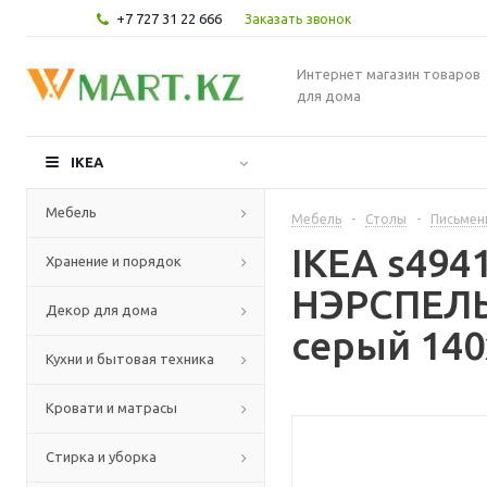
+7 727 31 22 666
Заказать звонок
Интернет магазин товаров
для дома
IKEA
Мебель
Мебель
-
Столы
-
Письмен
IKEA s49
Хранение и порядок
НЭРСПЕЛЬ 
Декор для дома
серый 140
Кухни и бытовая техника
Кровати и матрасы
Стирка и уборка