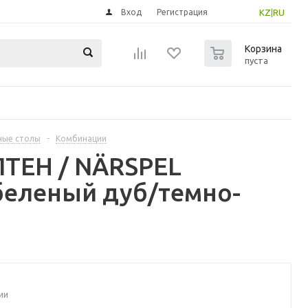
Вход
Регистрация
KZ
|
RU
0
Корзина
пуста
ные столы
-
Комбинации
ПТЕН / NÄRSPEL
беленый дуб/темно-
ии