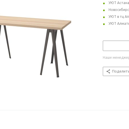
УЮТ Астан
Новосибирс
УЮТ в тц А
УЮТ Алмат
Наши менеджер
Поделит