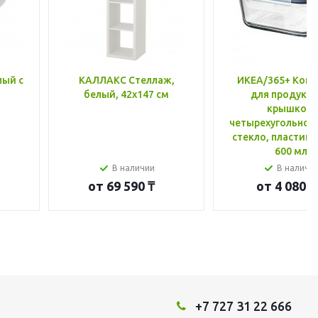
лый с
КАЛЛАКС Стеллаж,
ИКЕА/365+ Конт
белый, 42x147 см
для продукто
крышкой,
четырехугольной
стекло, пластик 
600 мл
В наличии
В наличи
от
69 590 ₸
от
4 080 ₸
+7 727 31 22 666