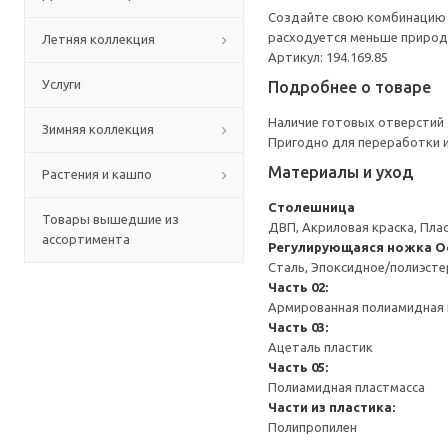
Создайте свою комбинацию с
расходуется меньше природн
Летняя коллекция
Артикул: 194.169.85
Услуги
Подробнее о товаре
Наличие готовых отверстий 
Зимняя коллекция
Пригодно для переработки и
Материалы и уход
Растения и кашпо
Столешница
Товары вышедшие из
ДВП, Акриловая краска, Пла
ассортимента
Регулирующаяся ножка
О
Сталь, Эпоксидное/полиэст
Часть 02:
Армированная полиамидная 
Часть 03:
Ацеталь пластик
Часть 05:
Полиамидная пластмасса
Части из пластика:
Полипропилен