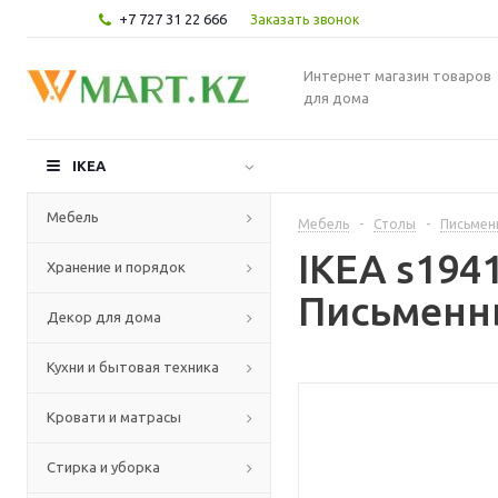
+7 727 31 22 666
Заказать звонок
Интернет магазин товаров
для дома
IKEA
Мебель
Мебель
-
Столы
-
Письмен
IKEA s19
Хранение и порядок
Письменны
Декор для дома
Кухни и бытовая техника
Кровати и матрасы
Стирка и уборка