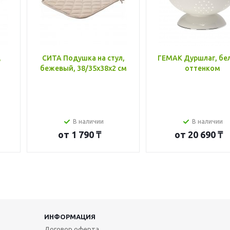
,
СИТА Подушка на стул,
ГЕМАК Дуршлаг, бе
бежевый, 38/35x38x2 см
оттенком
В наличии
В наличии
от
1 790 ₸
от
20 690 ₸
ИНФОРМАЦИЯ
Договор оферта