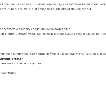
толешницы и ножек — или выберите один из готовых вариантов. Легки
ого сырья, а значит, они безопаснее для окружающей среды.
облегчает установку столешницы на подстолье.
ли энергетической утилизации, если это предусмотрено в вашем регион
стиковая окантовка, Сотовидный бумажный наполнитель (мин. 70 % пе
сновные части:
ерное порошковое покрытие
пластмасса