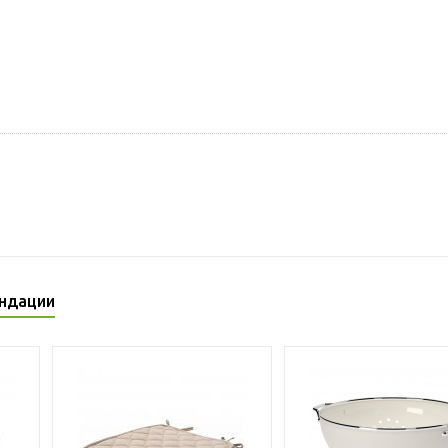
ндации