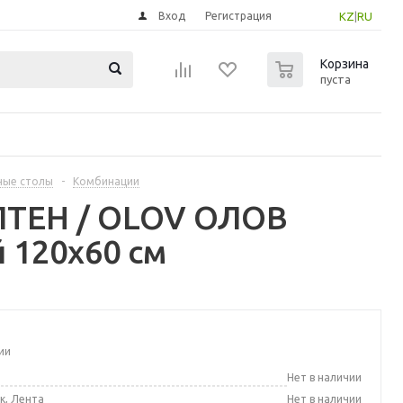
Вход
Регистрация
KZ
|
RU
0
Корзина
пуста
ные столы
-
Комбинации
ПТЕН / OLOV ОЛОВ
 120x60 см
ии
а
Нет в наличии
к, Лента
Нет в наличии