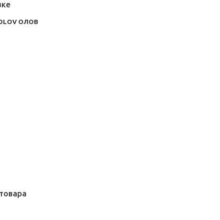
вке
 OLOV ОЛОВ
товара