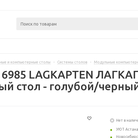
ные и компьютерные столы
-
Системы столов
-
Модульные компьютер
416985 LAGKAPTEN ЛАГКА
й стол - голубой/черный
Нет в налич
УЮТ Астан
Новосибирс