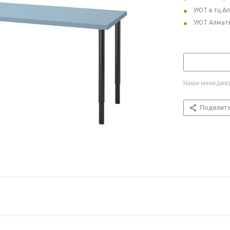
УЮТ в тц А
УЮТ Алмат
Наши менеджер
Поделит