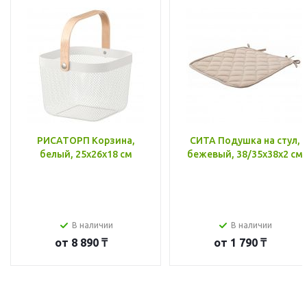
РИСАТОРП Корзина,
СИТА Подушка на стул,
белый, 25x26x18 см
бежевый, 38/35x38x2 см
В наличии
В наличии
от
8 890 ₸
от
1 790 ₸