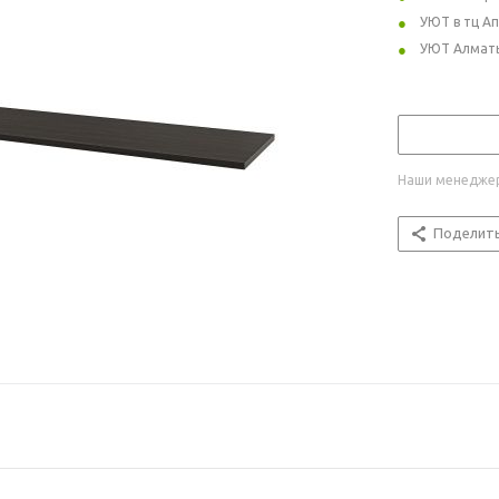
УЮТ в тц А
УЮТ Алмат
Наши менеджер
Поделит