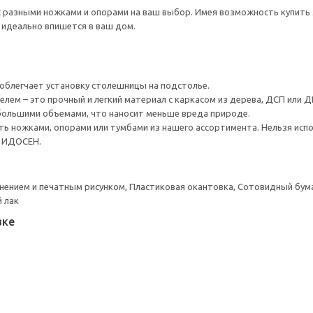
разными ножками и опорами на ваш выбор. Имея возможность купить 
 идеально впишется в ваш дом.
облегчает установку столешницы на подстолье.
лем – это прочный и легкий материал с каркасом из дерева, ДСП или Д
большими объемами, что наносит меньше вреда природе.
 ножками, опорами или тумбами из нашего ассортимента. Нельзя исп
и ИДОСЕН.
снением и печатным рисунком, Пластиковая окантовка, Сотовидный бум
 лак
вке