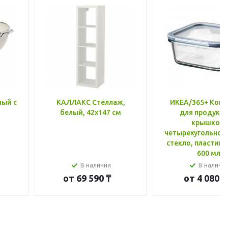
лый с
КАЛЛАКС Стеллаж,
ИКЕА/365+ Конт
белый, 42x147 см
для продукто
крышкой,
четырехугольной
стекло, пластик 
600 мл
В наличии
В наличи
от
69 590 ₸
от
4 080 ₸