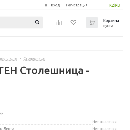
Вход
Регистрация
KZ
|
RU
0
Корзина
пуста
ные столы
-
Столешницы
ТЕН Столешница -
ии
а
Нет в наличии
к, Лента
Нет в наличии