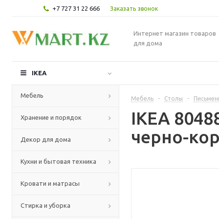
+7 727 31 22 666
Заказать звонок
Интернет магазин товаров
для дома
IKEA
Мебель
Мебель
-
Столы
-
Письмен
IKEA 804
Хранение и порядок
черно-кор
Декор для дома
Кухни и бытовая техника
Кровати и матрасы
Стирка и уборка