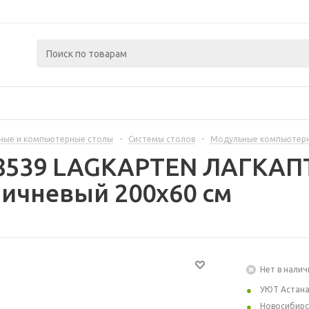
ные и компьютерные столы
-
Системы столов
-
Модульные компьютер
88539 LAGKAPTEN ЛАГКАП
ичневый 200x60 см
Нет в налич
УЮТ Астан
Новосибирс