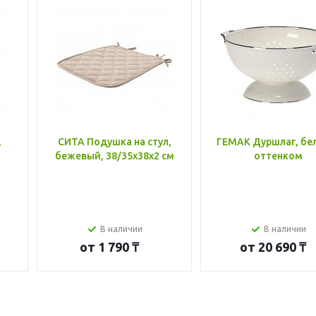
,
СИТА Подушка на стул,
ГЕМАК Дуршлаг, бе
бежевый, 38/35x38x2 см
оттенком
В наличии
В наличии
от
1 790 ₸
от
20 690 ₸