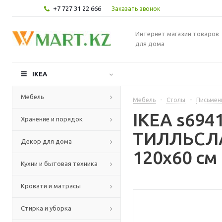
+7 727 31 22 666
Заказать звонок
Интернет магазин товаров
для дома
IKEA
Мебель
Мебель
-
Столы
-
Письмен
IKEA s694
Хранение и порядок
ТИЛЛЬСЛА
Декор для дома
120x60 см
Кухни и бытовая техника
Кровати и матрасы
Стирка и уборка