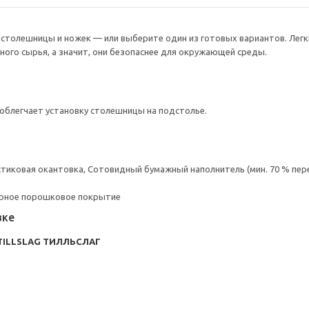
толешницы и ножек — или выберите один из готовых вариантов. Легки
ого сырья, а значит, они безопаснее для окружающей среды.
облегчает установку столешницы на подстолье.
стиковая окантовка, Сотовидный бумажный наполнитель (мин. 70 % пе
ерное порошковое покрытие
вке
TILLSLAG ТИЛЛЬСЛАГ