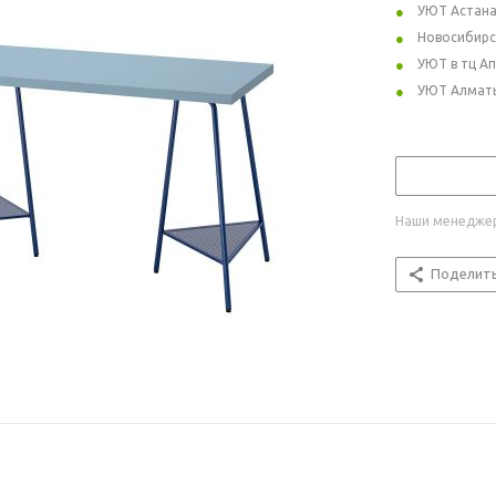
УЮТ Астан
Новосибирс
УЮТ в тц А
УЮТ Алмат
Наши менеджер
Поделит