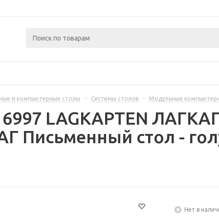
ные и компьютерные столы
-
Системы столов
-
Модульные компьютер
16997 LAGKAPTEN ЛАГКАП
Г Письменный стол - гол
Нет в налич