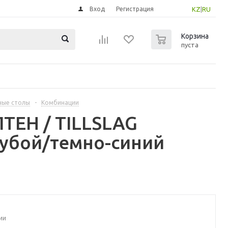
Вход
Регистрация
KZ
|
RU
0
Корзина
пуста
ные столы
-
Комбинации
ТЕН / TILLSLAG
убой/темно-синий
ии