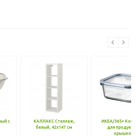
лый с
КАЛЛАКС Стеллаж,
ИКЕА/365+ Конт
белый, 42x147 см
для продукто
крышкой,