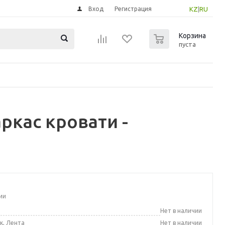
Вход
Регистрация
KZ
|
RU
0
Корзина
пуста
ркас кровати -
ии
а
Нет в наличии
к, Лента
Нет в наличии