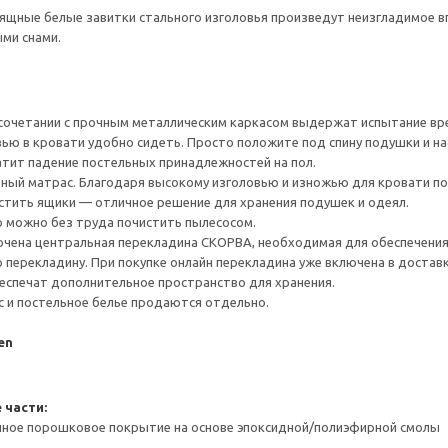
зящные белые завитки стального изголовья произведут неизгладимое 
ми снами.
 сочетании с прочным металлическим каркасом выдержат испытание вр
ью в кровати удобно сидеть. Просто положите под спину подушки и 
тит падение постельных принадлежностей на пол.
ный матрас. Благодаря высокому изголовью и изножью для кровати п
тить ящики — отличное решение для хранения подушек и одеял.
 можно без труда почистить пылесосом.
ючена центральная перекладина СКОРВА, необходимая для обеспечения 
 перекладину. При покупке онлайн перекладина уже включена в доставк
спечат дополнительное пространство для хранения.
с и постельное белье продаются отдельно.
en
 части:
анное порошковое покрытие на основе эпоксидной/полиэфирной смолы