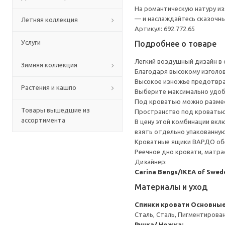
На романтическую натуру и
— и наслаждайтесь сказочны
Летняя коллекция
Артикул: 692.772.65
Услуги
Подробнее о товаре
Легкий воздушный дизайн в
Зимняя коллекция
Благодаря высокому изголов
Высокое изножье предотвра
Растения и кашпо
Выберите максимально удоб
Под кроватью можно размес
Товары вышедшие из
Пространство под кроватью
ассортимента
В цену этой комбинации вкл
взять отдельно упакованную
Кроватные ящики ВАРДО обе
Реечное дно кровати, матра
Дизайнер:
Carina Bengs/IKEA of Swed
Материалы и уход
Спинки кровати
Основные
Сталь, Сталь, Пигментиров
Ручка/ Ножка: