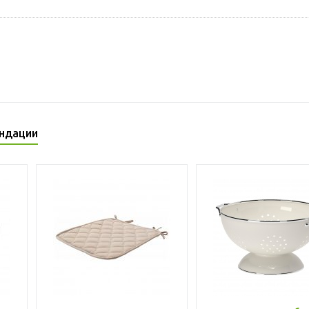
ндации