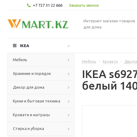
+7 727 31 22 666
Заказать звонок
Интернет магазин товаров
для дома
IKEA
Мебель
Мебель
-
Кровати
-
Двуспа
IKEA s692
Хранение и порядок
белый 140
Декор для дома
Кухни и бытовая техника
Кровати и матрасы
Стирка и уборка