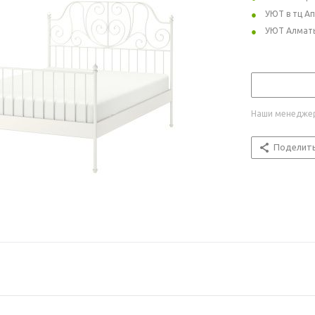
УЮТ в тц А
УЮТ Алмат
Наши менеджер
Поделит