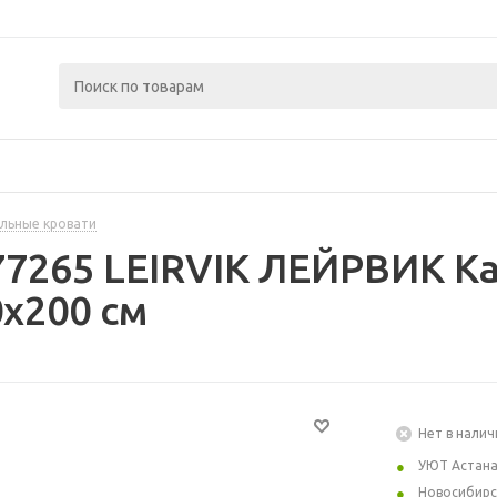
льные кровати
77265 LEIRVIK ЛЕЙРВИК Ка
x200 см
Нет в налич
УЮТ Астан
Новосибирс