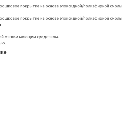
орошковое покрытие на основе эпоксидной/полиэфирной смолы
орошковое покрытие на основе эпоксидной/полиэфирной смолы
я
ой мягким моющим средством.
ью.
вке