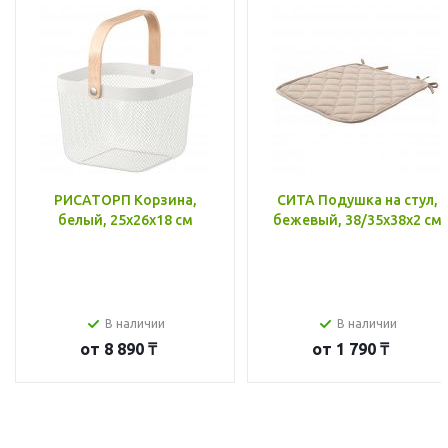
РИСАТОРП Корзина,
СИТА Подушка на стул,
белый, 25x26x18 см
бежевый, 38/35x38x2 см
В наличии
В наличии
от
8 890 ₸
от
1 790 ₸