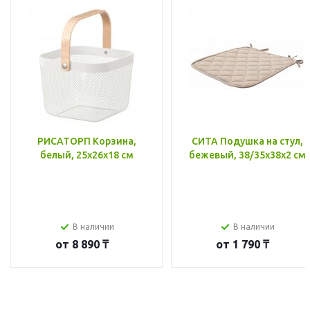
РИСАТОРП Корзина,
СИТА Подушка на стул,
белый, 25x26x18 см
бежевый, 38/35x38x2 см
В наличии
В наличии
от
8 890 ₸
от
1 790 ₸