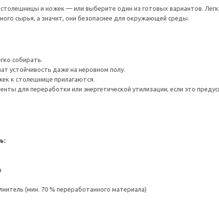
толешницы и ножек — или выберите один из готовых вариантов. Легки
ого сырья, а значит, они безопаснее для окружающей среды.
егко собирать.
ат устойчивость даже на неровном полу.
жек к столешнице прилагаются.
нты для переработки или энергетической утилизации, если это предус
ь:
а
нитель (мин. 70 % переработанного материала)