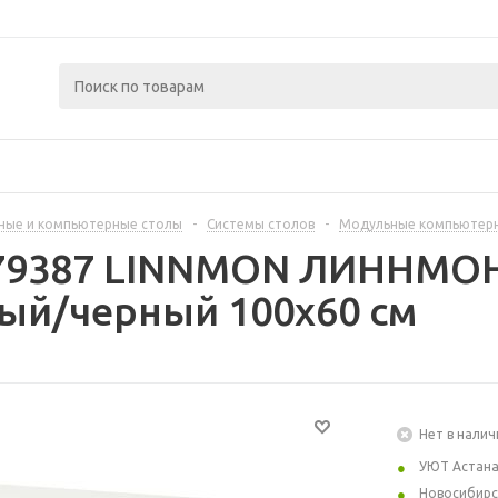
ные и компьютерные столы
-
Системы столов
-
Модульные компьютер
279387 LINNMON ЛИННМОН
лый/черный 100x60 см
Нет в налич
УЮТ Астан
Новосибирс