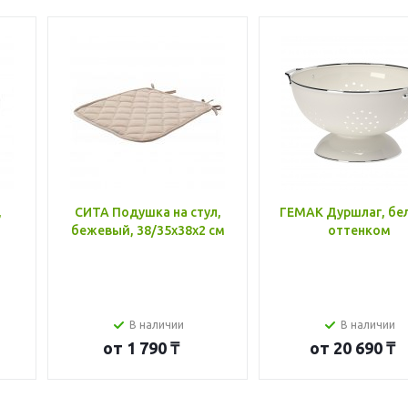
,
СИТА Подушка на стул,
ГЕМАК Дуршлаг, бе
бежевый, 38/35x38x2 см
оттенком
В наличии
В наличии
от
1 790 ₸
от
20 690 ₸