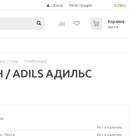
Вход
Регистрация
KZ
|
RU
0
Корзина
пуста
ные столы
-
Комбинации
 / ADILS АДИЛЬС
ии
а
Нет в наличии
к, Лента
Нет в наличии