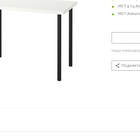
УЮТ в тц А
УЮТ Алмат
Наши менеджер
Поделит