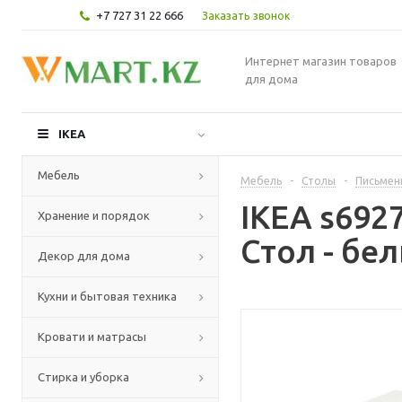
+7 727 31 22 666
Заказать звонок
Интернет магазин товаров
для дома
IKEA
Мебель
Мебель
-
Столы
-
Письмен
IKEA s69
Хранение и порядок
Стол - бе
Декор для дома
Кухни и бытовая техника
Кровати и матрасы
Стирка и уборка