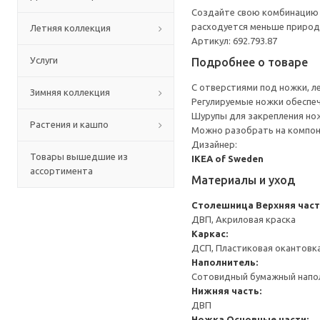
Создайте свою комбинацию с
расходуется меньше природн
Летняя коллекция
Артикул: 692.793.87
Услуги
Подробнее о товаре
С отверстиями под ножки, л
Зимняя коллекция
Регулируемые ножки обеспеч
Шурупы для закрепления но
Растения и кашпо
Можно разобрать на компоне
Дизайнер:
Товары вышедшие из
IKEA of Sweden
ассортимента
Материалы и уход
Столешница
Верхняя част
ДВП, Акриловая краска
Каркас:
ДСП, Пластиковая окантовк
Наполнитель:
Сотовидный бумажный напол
Нижняя часть:
ДВП
Ножка
Основные части: