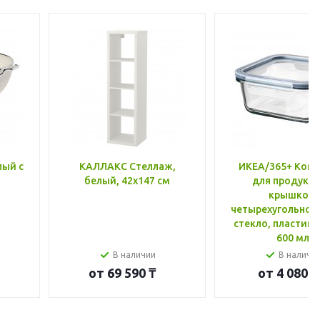
лый с
КАЛЛАКС Стеллаж,
ИКЕА/365+ Конт
белый, 42x147 см
для продукто
крышкой,
четырехугольной
стекло, пластик 
600 мл
В наличии
В наличи
от
69 590 ₸
от
4 080 ₸