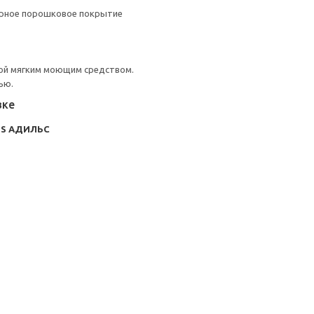
ерное порошковое покрытие
ой мягким моющим средством.
ью.
вке
LS АДИЛЬС