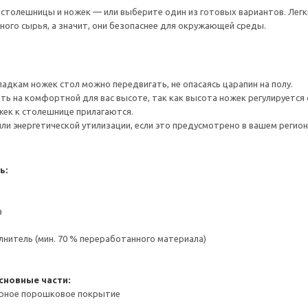
толешницы и ножек — или выберите один из готовых вариантов. Легки
ого сырья, а значит, они безопаснее для окружающей среды.
адкам ножек стол можно передвигать, не опасаясь царапин на полу.
ь на комфортной для вас высоте, так как высота ножек регулируется о
жек к столешнице прилагаются.
ли энергетической утилизации, если это предусмотрено в вашем регион
ь:
а
нитель (мин. 70 % переработанного материала)
сновные части:
ерное порошковое покрытие