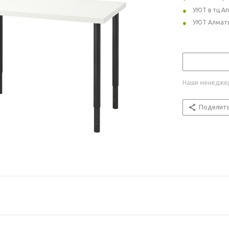
УЮТ в тц А
УЮТ Алмат
Наши менеджер
Поделит