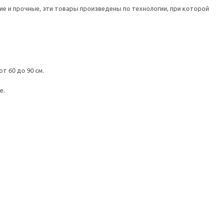
е и прочные, эти товары произведены по технологии, при которой
т 60 до 90 см.
е.