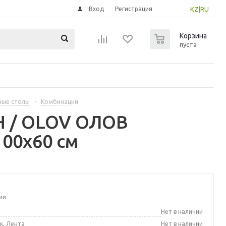
Вход
Регистрация
KZ
|
RU
0
Корзина
пуста
ные столы
-
Комбинации
Н / OLOV ОЛОВ
00x60 см
ии
а
Нет в наличии
к, Лента
Нет в наличии