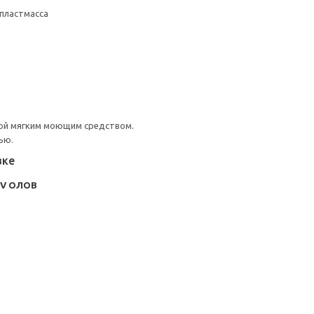
пластмасса
ой мягким моющим средством.
ью.
вке
OV ОЛОВ