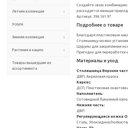
Создайте свою комбинацию с
расходуется меньше природн
Летняя коллекция
Артикул: 394.161.97
Услуги
Подробнее о товаре
Благодаря пластиковым накл
Зимняя коллекция
Столешницу можно установит
Шурупы для закрепления но
Растения и кашпо
Пригодно для переработки и
Материалы и уход
Товары вышедшие из
ассортимента
Столешница
Верхняя част
ДВП, Акриловая краска
Каркас:
ДСП, Пластиковая окантовк
Наполнитель:
Сотовидный бумажный напол
Нижняя часть:
ДВП
Регулирующаяся ножка
О
Сталь, Эпоксидное/полиэст
Часть 02: