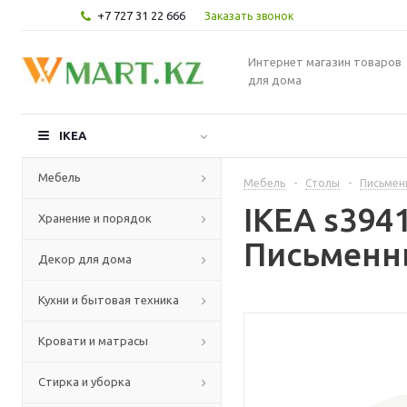
+7 727 31 22 666
Заказать звонок
Интернет магазин товаров
для дома
IKEA
Мебель
Мебель
-
Столы
-
Письмен
IKEA s39
Хранение и порядок
Письменны
Декор для дома
Кухни и бытовая техника
Кровати и матрасы
Стирка и уборка