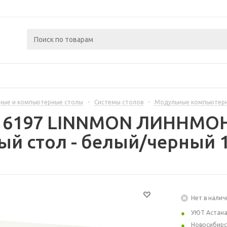
ные и компьютерные столы
-
Системы столов
-
Модульные компьютер
416197 LINNMON ЛИННМО
й стол - белый/черный 1
Нет в налич
УЮТ Астан
Новосибирс