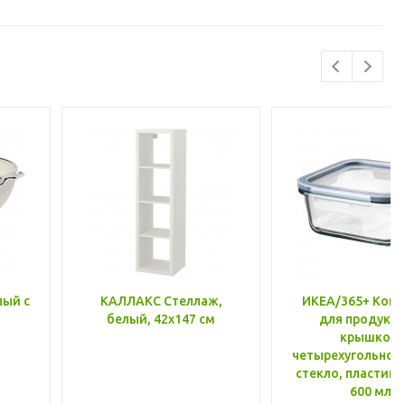
лый с
КАЛЛАКС Стеллаж,
ИКЕА/365+ Конт
белый, 42x147 см
для продукто
крышкой,
четырехугольной
стекло, пластик 
600 мл