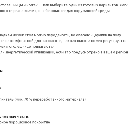
толешницы и ножек — или выберите один из готовых вариантов. Легки
ого сырья, а значит, они безопаснее для окружающей среды.
адкам ножек стол можно передвигать, не опасаясь царапин на полу.
ь на комфортной для вас высоте, так как высота ножек регулируется о
жек к столешнице прилагаются.
ли энергетической утилизации, если это предусмотрено в вашем регион
ь:
а
нитель (мин. 70 % переработанного материала)
сновные части:
ерное порошковое покрытие