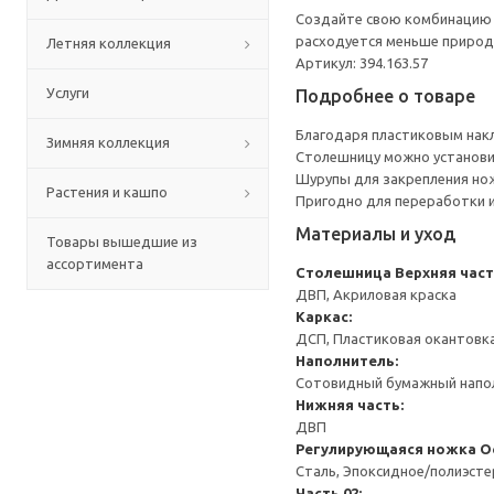
Создайте свою комбинацию с
расходуется меньше природн
Летняя коллекция
Артикул: 394.163.57
Услуги
Подробнее о товаре
Благодаря пластиковым накл
Зимняя коллекция
Столешницу можно установит
Шурупы для закрепления но
Растения и кашпо
Пригодно для переработки и
Материалы и уход
Товары вышедшие из
ассортимента
Столешница
Верхняя част
ДВП, Акриловая краска
Каркас:
ДСП, Пластиковая окантовк
Наполнитель:
Сотовидный бумажный напол
Нижняя часть:
ДВП
Регулирующаяся ножка
О
Сталь, Эпоксидное/полиэст
Часть 02: