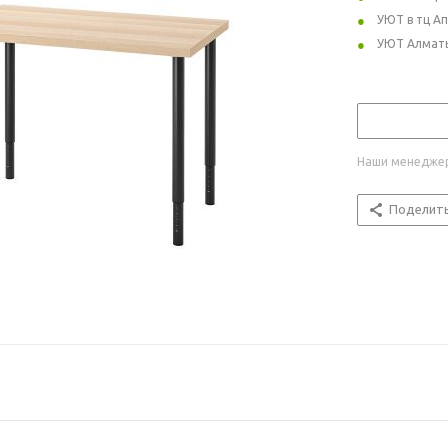
УЮТ в тц А
УЮТ Алмат
Наши менеджер
Поделит