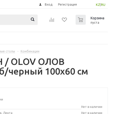
Вход
Регистрация
KZ
|
RU
0
Корзина
пуста
ные столы
-
Комбинации
Н / OLOV ОЛОВ
б/черный 100x60 см
ии
а
Нет в наличии
к, Лента
Нет в наличии