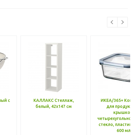
лый с
КАЛЛАКС Стеллаж,
ИКЕА/365+ Конт
белый, 42x147 см
для продукто
крышкой,
четырехугольной
стекло, пластик 
600 мл