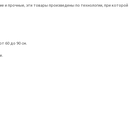
е и прочные, эти товары произведены по технологии, при которой
т 60 до 90 см.
е.