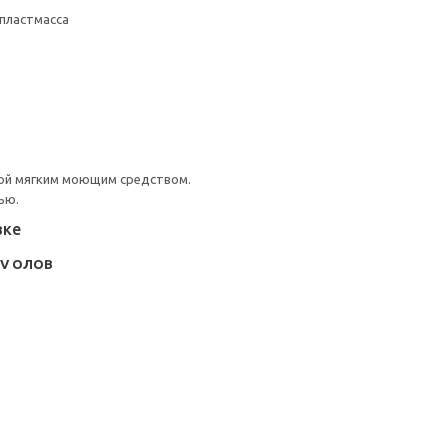
пластмасса
ой мягким моющим средством.
ью.
вке
OV ОЛОВ