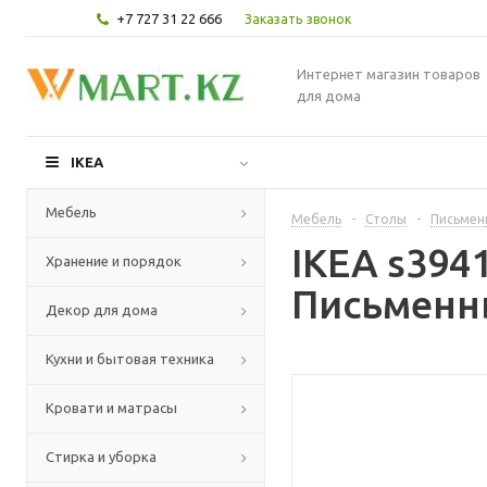
+7 727 31 22 666
Заказать звонок
Интернет магазин товаров
для дома
IKEA
Мебель
Мебель
-
Столы
-
Письмен
IKEA s39
Хранение и порядок
Письменны
Декор для дома
Кухни и бытовая техника
Кровати и матрасы
Стирка и уборка