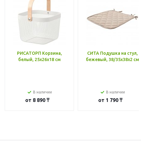
РИСАТОРП Корзина,
СИТА Подушка на стул,
белый, 25x26x18 см
бежевый, 38/35x38x2 см
В наличии
В наличии
от
8 890 ₸
от
1 790 ₸