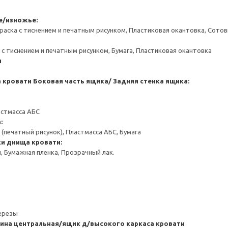
е/изножье:
раска с тиснением и печатным рисунком, Пластиковая окантовка, Сот
 с тиснением и печатным рисунком, Бумага, Пластиковая окантовка
я
 кровати
Боковая часть ящика/ Задняя стенка ящика:
астмасса АБС
:
(печатный рисунок), Пластмасса АБС, Бумага
ки днища кровати:
 Бумажная пленка, Прозрачный лак.
березы
ина центральная/ящик д/высокого каркаса кровати