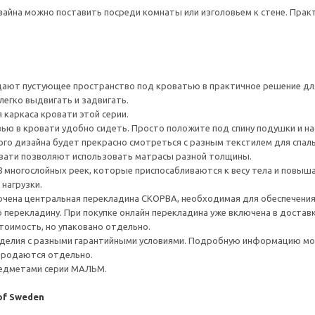
зайна можно поставить посреди комнаты или изголовьем к стене. Пра
ают пустующее пространство под кроватью в практичное решение для 
легко выдвигать и задвигать.
каркаса кровати этой серии.
ью в кровати удобно сидеть. Просто положите под спину подушки и 
ого дизайна будет прекрасно смотреться с разным текстилем для спаль
вати позволяют использовать матрасы разной толщины.
8 многослойных реек, которые приспосабливаются к весу тела и повы
нагрузки.
ючена центральная перекладина СКОРВА, необходимая для обеспечения 
 перекладину. При покупке онлайн перекладина уже включена в доставк
тоимость, но упаковано отдельно.
делия с разными гарантийными условиями. Подробную информацию мож
 продаются отдельно.
редметами серии МАЛЬМ.
 of Sweden