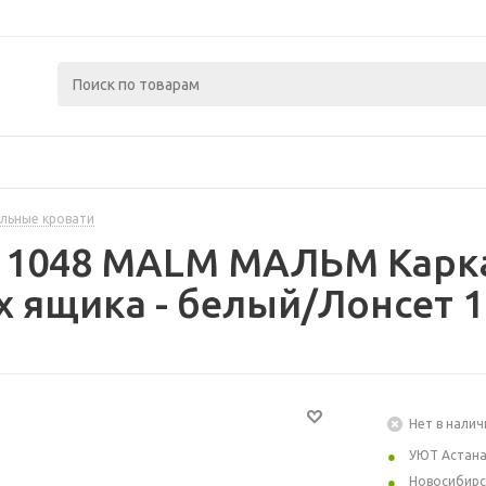
льные кровати
211048 MALM МАЛЬМ Карк
 ящика - белый/Лонсет 1
Нет в налич
УЮТ Астан
Новосибирс