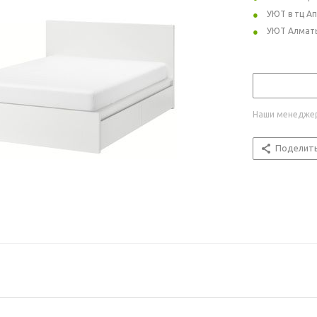
УЮТ в тц А
УЮТ Алмат
Наши менеджер
Поделит