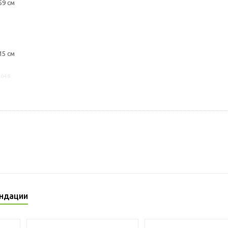
59 см
15 см
1048
ндации