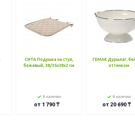
,
СИТА Подушка на стул,
ГЕМАК Дуршлаг, бе
бежевый, 38/35x38x2 см
оттенком
В наличии
В наличии
от
1 790 ₸
от
20 690 ₸