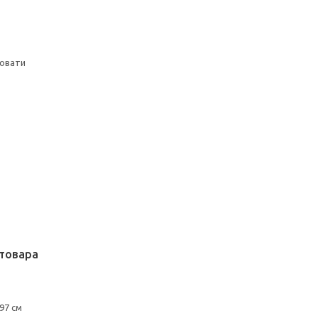
ровати
товара
97 см