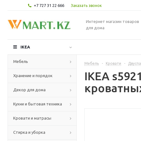
+7 727 31 22 666
Заказать звонок
Интернет магазин товаров
для дома
IKEA
Мебель
Мебель
-
Кровати
-
Двуспа
IKEA s59
Хранение и порядок
кроватных
Декор для дома
Кухни и бытовая техника
Кровати и матрасы
Стирка и уборка