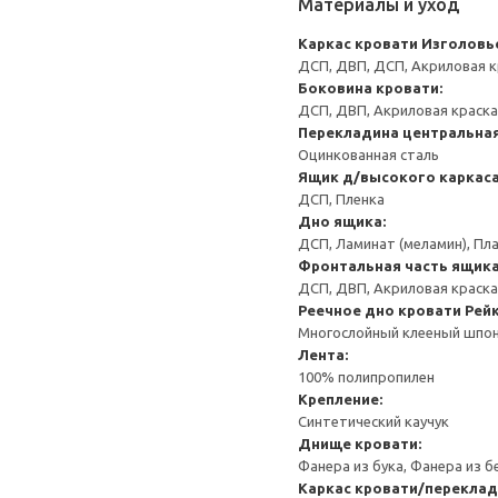
Материалы и уход
Каркас кровати
Изголовь
ДСП, ДВП, ДСП, Акриловая к
Боковина кровати:
ДСП, ДВП, Акриловая краска
Перекладина центральна
Оцинкованная сталь
Ящик д/высокого каркаса
ДСП, Пленка
Дно ящика:
ДСП, Ламинат (меламин), Пл
Фронтальная часть ящика
ДСП, ДВП, Акриловая краска 
Реечное дно кровати
Рей
Многослойный клееный шпон,
Лента:
100% полипропилен
Крепление:
Синтетический каучук
Днище кровати:
Фанера из бука, Фанера из 
Каркас кровати/переклад