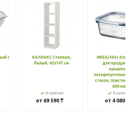
лый с
КАЛЛАКС Стеллаж,
ИКЕА/365+ Конт
белый, 42x147 см
для продукто
крышкой,
четырехугольной
стекло, пластик 
600 мл
В наличии
В наличи
от
69 590 ₸
от
4 080 ₸