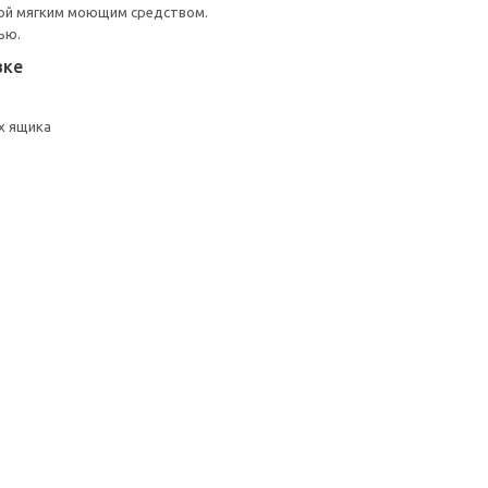
ой мягким моющим средством.
ью.
вке
х ящика