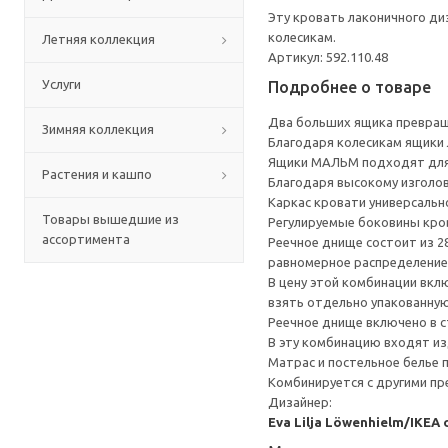
Эту кровать лаконичного ди
колесикам.
Летняя коллекция
Артикул: 592.110.48
Услуги
Подробнее о товаре
Два больших ящика превращ
Зимняя коллекция
Благодаря колесикам ящики 
Ящики МАЛЬМ подходят для 
Растения и кашпо
Благодаря высокому изголов
Каркас кровати универсальн
Товары вышедшие из
Регулируемые боковины кро
ассортимента
Реечное днище состоит из 2
равномерное распределение 
В цену этой комбинации вкл
взять отдельно упакованную
Реечное днище включено в с
В эту комбинацию входят из
Матрас и постельное белье
Комбинируется с другими п
Дизайнер:
Eva Lilja Löwenhielm/IKEA