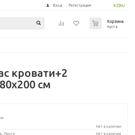
Вход
Регистрация
KZ
|
RU
0
Корзина
пуста
ас кровати+2
80x200 см
ии
а
Нет в наличии
к, Лента
Нет в наличии