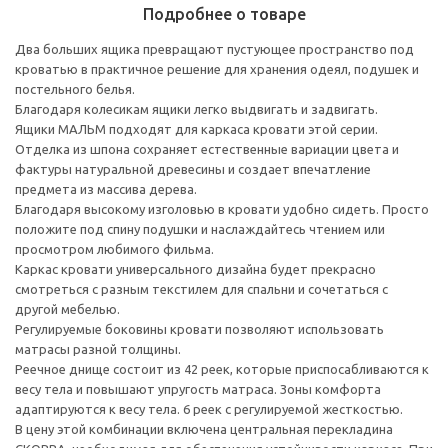
Подробнее о товаре
Два больших ящика превращают пустующее пространство под
кроватью в практичное решение для хранения одеял, подушек и
постельного белья.
Благодаря колесикам ящики легко выдвигать и задвигать.
Ящики МАЛЬМ подходят для каркаса кровати этой серии.
Отделка из шпона сохраняет естественные вариации цвета и
фактуры натуральной древесины и создает впечатление
предмета из массива дерева.
Благодаря высокому изголовью в кровати удобно сидеть. Просто
положите под спину подушки и наслаждайтесь чтением или
просмотром любимого фильма.
Каркас кровати универсального дизайна будет прекрасно
смотреться с разным текстилем для спальни и сочетаться с
другой мебелью.
Регулируемые боковины кровати позволяют использовать
матрасы разной толщины.
Реечное днище состоит из 42 реек, которые приспосабливаются к
весу тела и повышают упругость матраса. Зоны комфорта
адаптируются к весу тела. 6 реек с регулируемой жесткостью.
В цену этой комбинации включена центральная перекладина