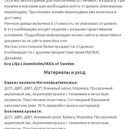
СКОРВА, необходимая для обеспечения устойчивости каркаса. При
покупке в магазине вам необходимо взять отдельно упакованную
перекладину. При покупке онлайн перекладина уже включена в
доставку.
Реечное днище включено в стоимость, но упаковано отдельно.
В эту комбинацию входят изделия с разными гарантийными
условиями. Подробную информацию можно найти в гарантийных
документах на сайте www.ikea.com.
Матрас и постельное белье продаются отдельно.
Комбинируется с другими предметами серии МАЛЬМ.
Дизайнер:
Eva Lilja Löwenhielm/IKEA of Sweden
Материалы и уход
Каркас кровати
Изголовье/изножье:
ДСП, ДВП, ДВП, ДСП, Ясеневый шпон, Морилка, Прозрачный
акриловый лак, Акриловая краска с тиснением и печатным
рисунком, Пластиковая окантовка, Сотовидный бумажный
наполнитель (мин. 70 % переработанного материала)
Боковина кровати:
ДСП, ДВП, ДВП, Ясеневый шпон, Бумага, Морилка, Прозрачный
акриловый лак, Акриловая краска с тиснением и печатным
рисунком, Пластиковая окантовка