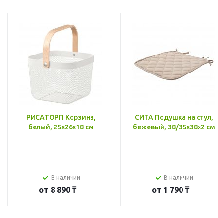
РИСАТОРП Корзина,
СИТА Подушка на стул,
белый, 25x26x18 см
бежевый, 38/35x38x2 см
В наличии
В наличии
от
8 890 ₸
от
1 790 ₸