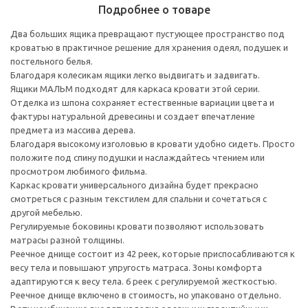
Подробнее о товаре
Два больших ящика превращают пустующее пространство под
кроватью в практичное решение для хранения одеял, подушек и
постельного белья.
Благодаря колесикам ящики легко выдвигать и задвигать.
Ящики МАЛЬМ подходят для каркаса кровати этой серии.
Отделка из шпона сохраняет естественные вариации цвета и
фактуры натуральной древесины и создает впечатление
предмета из массива дерева.
Благодаря высокому изголовью в кровати удобно сидеть. Просто
положите под спину подушки и наслаждайтесь чтением или
просмотром любимого фильма.
Каркас кровати универсального дизайна будет прекрасно
смотреться с разным текстилем для спальни и сочетаться с
другой мебелью.
Регулируемые боковины кровати позволяют использовать
матрасы разной толщины.
Реечное днище состоит из 42 реек, которые приспосабливаются к
весу тела и повышают упругость матраса. Зоны комфорта
адаптируются к весу тела. 6 реек с регулируемой жесткостью.
Реечное днище включено в стоимость, но упаковано отдельно.