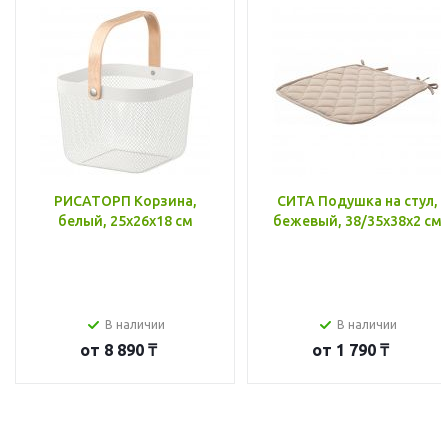
РИСАТОРП Корзина,
СИТА Подушка на стул,
белый, 25x26x18 см
бежевый, 38/35x38x2 см
В наличии
В наличии
от
8 890 ₸
от
1 790 ₸