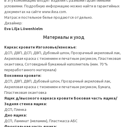
В эту комбинацию входят изделия с разными гарантийными
условиями. Подробную информацию можно найти в гарантийных
документах на сайте www.ikea.com.
Матрас и постельное белье продаются отдельно.
Дизайнер:
Eva Lilja Löwenhielm
Материалы и уход
Каркас кровати
Изголовье/изножье:
ДСП, ДВП, ДСП, ДВП, Дубовый шпон, Прозрачный акриловый лак,
Акриловая краска с тиснением и печатным рисунком, Пластиковая
окантовка, Сотовидный бумажный наполнитель (мин. 70 %
переработанного материала)
Боковина кровати:
ДСП, ДВП, ДВП, Дубовый шпон, Прозрачный акриловый лак,
Акриловая краска с тиснением и печатным рисунком, Бумага,
Пластиковая окантовка
Ящик д/высокого каркаса кровати
Боковая часть ящика/
Задняя стенка ящика:
ДСП, Пленка
Дно ящика:
ДСП, Ламинат (меламин), Пластмасса АБС
Фронтальная часть ящика: