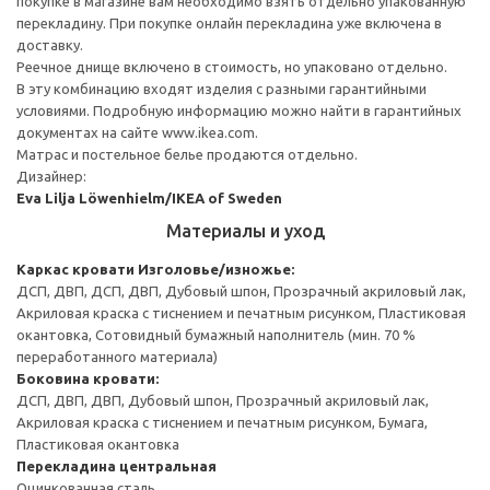
покупке в магазине вам необходимо взять отдельно упакованную
перекладину. При покупке онлайн перекладина уже включена в
доставку.
Реечное днище включено в стоимость, но упаковано отдельно.
В эту комбинацию входят изделия с разными гарантийными
условиями. Подробную информацию можно найти в гарантийных
документах на сайте www.ikea.com.
Матрас и постельное белье продаются отдельно.
Дизайнер:
Eva Lilja Löwenhielm/IKEA of Sweden
Материалы и уход
Каркас кровати
Изголовье/изножье:
ДСП, ДВП, ДСП, ДВП, Дубовый шпон, Прозрачный акриловый лак,
Акриловая краска с тиснением и печатным рисунком, Пластиковая
окантовка, Сотовидный бумажный наполнитель (мин. 70 %
переработанного материала)
Боковина кровати:
ДСП, ДВП, ДВП, Дубовый шпон, Прозрачный акриловый лак,
Акриловая краска с тиснением и печатным рисунком, Бумага,
Пластиковая окантовка
Перекладина центральная
Оцинкованная сталь