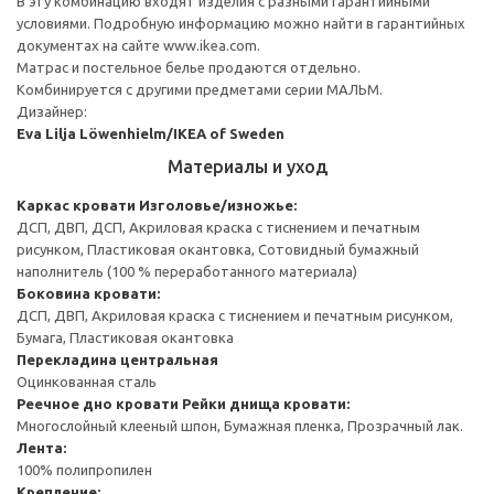
В эту комбинацию входят изделия с разными гарантийными
условиями. Подробную информацию можно найти в гарантийных
документах на сайте www.ikea.com.
Матрас и постельное белье продаются отдельно.
Комбинируется с другими предметами серии МАЛЬМ.
Дизайнер:
Eva Lilja Löwenhielm/IKEA of Sweden
Материалы и уход
Каркас кровати
Изголовье/изножье:
ДСП, ДВП, ДСП, Акриловая краска с тиснением и печатным
рисунком, Пластиковая окантовка, Сотовидный бумажный
наполнитель (100 % переработанного материала)
Боковина кровати:
ДСП, ДВП, Акриловая краска с тиснением и печатным рисунком,
Бумага, Пластиковая окантовка
Перекладина центральная
Оцинкованная сталь
Реечное дно кровати
Рейки днища кровати:
Многослойный клееный шпон, Бумажная пленка, Прозрачный лак.
Лента:
100% полипропилен
Крепление: