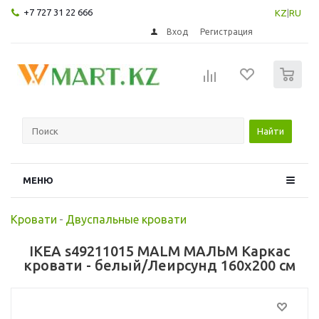
+7 727 31 22 666
KZ
|
RU
Вход
Регистрация
0
Найти
МЕНЮ
Кровати
-
Двуспальные кровати
IKEA s49211015 MALM МАЛЬМ Каркас
кровати - белый/Леирсунд 160x200 см