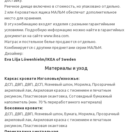
доставку.
Реечное днище включено в стоимость, но упаковано отдельно.
2 или 4 кроватных ящика МАЛЬМ обеспечат дополнительное
место для хранения.
В эту комбинацию входят изделия с разными гарантийными
условиями. Подробную информацию можно найти в гарантийных
документах на сайте www.ikea.com.
Матрас и постельное белье продаются отдельно.
Комбинируется с другими предметами серии МАЛЬМ.
Дизайнер:
Eva Lilja Löwenhielm/IKEA of Sweden
Материалы и уход
Каркас кровати
Изголовье/изножье:
ДСП, ДВП, ДВП, ДСП, Ясеневый шпон, Морилка, Прозрачный
акриловый лак, Акриловая краска с тиснением и печатным
рисунком, Пластиковая окантовка, Сотовидный бумажный
наполнитель (мин. 70 % переработанного материала)
Боковина кровати:
ДСП, ДВП, ДВП, Ясеневый шпон, Бумага, Морилка, Прозрачный
акриловый лак, Акриловая краска с тиснением и печатным
рисунком, Пластиковая окантовка
Перекладина центральная