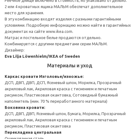
Реечное днище включено в стоимость, но упаковано отдельно.
2 или 4 кроватных ящика МАЛЬМ обеспечат дополнительное
место для хранения.
В эту комбинацию входят изделия с разными гарантийными
условиями. Подробную информацию можно найти в гарантийных
документах на сайте www.ikea.com.
Матрас и постельное белье продаются отдельно.
Комбинируется с другими предметами серии МАЛЬМ.
Дизайнер:
Eva Lilja Löwenhielm/IKEA of Sweden
Материалы и уход
Каркас кровати
Изголовье/изножье:
ДСП, ДВП, ДВП, ДСП, Ясеневый шпон, Морилка, Прозрачный
акриловый лак, Акриловая краска с тиснением и печатным
рисунком, Пластиковая окантовка, Сотовидный бумажный
наполнитель (мин. 70 % переработанного материала)
Боковина кровати:
ДСП, ДВП, ДВП, Ясеневый шпон, Бумага, Морилка, Прозрачный
акриловый лак, Акриловая краска с тиснением и печатным
рисунком, Пластиковая окантовка
Перекладина центральная
Оцинкованная сталь