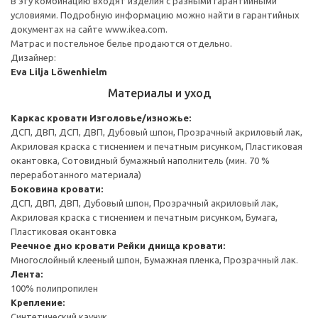
В эту комбинацию входят изделия с разными гарантийными
условиями. Подробную информацию можно найти в гарантийных
документах на сайте www.ikea.com.
Матрас и постельное белье продаются отдельно.
Дизайнер:
Eva Lilja Löwenhielm
Материалы и уход
Каркас кровати
Изголовье/изножье:
ДСП, ДВП, ДСП, ДВП, Дубовый шпон, Прозрачный акриловый лак,
Акриловая краска с тиснением и печатным рисунком, Пластиковая
окантовка, Сотовидный бумажный наполнитель (мин. 70 %
переработанного материала)
Боковина кровати:
ДСП, ДВП, ДВП, Дубовый шпон, Прозрачный акриловый лак,
Акриловая краска с тиснением и печатным рисунком, Бумага,
Пластиковая окантовка
Реечное дно кровати
Рейки днища кровати:
Многослойный клееный шпон, Бумажная пленка, Прозрачный лак.
Лента:
100% полипропилен
Крепление:
Синтетический каучук