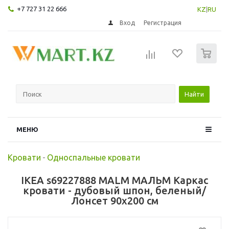
+7 727 31 22 666
KZ
|
RU
Вход
Регистрация
0
Найти
МЕНЮ
Кровати
-
Односпальные кровати
IKEA s69227888 MALM МАЛЬМ Каркас
кровати - дубовый шпон, беленый/
Лонсет 90x200 см