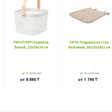
РИСАТОРП Корзина,
СИТА Подушка на стул,
белый, 25x26x18 см
бежевый, 38/35x38x2 см
В наличии
В наличии
от
8 890 ₸
от
1 790 ₸