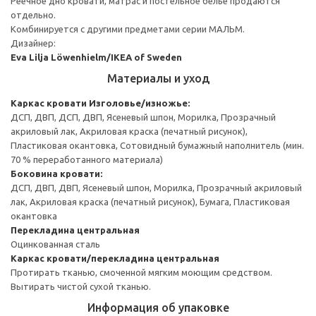
Реечное дно кровати, матрас и постельное белье продаются
отдельно.
Комбинируется с другими предметами серии МАЛЬМ.
Дизайнер:
Eva Lilja Löwenhielm/IKEA of Sweden
Материалы и уход
Каркас кровати
Изголовье/изножье:
ДСП, ДВП, ДСП, ДВП, Ясеневый шпон, Морилка, Прозрачный
акриловый лак, Акриловая краска (печатный рисунок),
Пластиковая окантовка, Сотовидный бумажный наполнитель (мин.
70 % переработанного материала)
Боковина кровати:
ДСП, ДВП, ДВП, Ясеневый шпон, Морилка, Прозрачный акриловый
лак, Акриловая краска (печатный рисунок), Бумага, Пластиковая
окантовка
Перекладина центральная
Оцинкованная сталь
Каркас кровати/перекладина центральная
Протирать тканью, смоченной мягким моющим средством.
Вытирать чистой сухой тканью.
Информация об упаковке