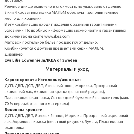
доставку.
Реечное днище включено в стоимость, но упаковано отдельно.
2 или 4 кроватных ящика МАЛЬМ обеспечат дополнительное
место для хранения.
В эту комбинацию входят изделия с разными гарантийными
условиями. Подробную информацию можно найти в гарантийных
документах на сайте www.ikea.com.
Матрас и постельное белье продаются отдельно.
Комбинируется с другими предметами серии МАЛЬМ.
Дизайнер:
Eva Lilja Löwenhielm/IKEA of Sweden
Материалы и уход
Каркас кровати
Изголовье/изножье:
ДСП, ДВП, ДСП, ДВП, Ясеневый шпон, Морилка, Прозрачный
акриловый лак, Акриловая краска (печатный рисунок),
Пластиковая окантовка, Сотовидный бумажный наполнитель (мин.
70 % переработанного материала)
Боковина кровати:
ДСП, ДВП, ДВП, Ясеневый шпон, Морилка, Прозрачный акриловый
лак, Акриловая краска (печатный рисунок), Бумага, Пластиковая
окантовка
Перекладина центральная