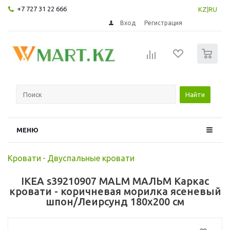
+7 727 31 22 666
KZ
|
RU
Вход
Регистрация
0
Найти
МЕНЮ
Кровати
-
Двуспальные кровати
IKEA s39210907 MALM МАЛЬМ Каркас
кровати - коричневая морилка ясеневый
шпон/Леирсунд 180x200 см