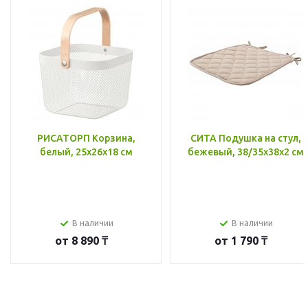
РИСАТОРП Корзина,
СИТА Подушка на стул,
белый, 25x26x18 см
бежевый, 38/35x38x2 см
В наличии
В наличии
от
8 890 ₸
от
1 790 ₸