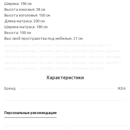
Ширина: 196 см
Высота изножья: 38 см
Высота изголовья: 100 см
Длина матраса: 200 см
Ширина матраса: 180 см
Высота: 100 см
Выс своб пространства под мебелью: 21 см
Другие варианты: s29211016, s99211046, s19211026, s49211015, s09211017,
s89211004, s09210895, s39210945, s89211056, s19211045, s79211047, s59211034,
s59210906, s59210973, s39211011, s89210900, s89210943, s29211002, s89210896,
s89210938, s09211003, s69210897, s09210942, s09211041, s39210912, s99210971,
s99211032, s39210907, s19210965, s79211033, s19210908, s19210970
Характеристики
Бренд
IKEA
Персональные рекомендации