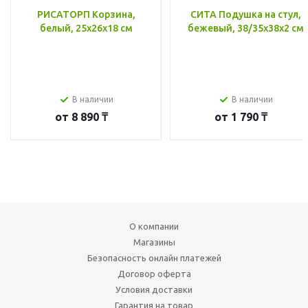
РИСАТОРП Корзина,
СИТА Подушка на стул,
белый, 25x26x18 см
бежевый, 38/35x38x2 см
В наличии
В наличии
от
8 890 ₸
от
1 790 ₸
О компании
Магазины
Безопасность онлайн платежей
Договор оферта
Условия доставки
Гарантия на товар