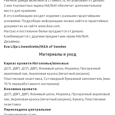
Реечное днище включено в стоимость, но упаковано отдельно.
2 или 4 кроватных ящика МАЛЬМ обеспечат дополнительное
место для хранения.
В эту комбинацию входят изделия с разными гарантийными
условиями. Подробную информацию можно найти в гарантийных
документах на сайте www.ikea.com.
Матрас и постельное белье продаются отдельно.
Комбинируется с другими предметами серии МАЛЬМ.
Дизайнер:
Eva Lilja Löwenhielm/IKEA of Sweden
Материалы и уход
Каркас кровати
Изголовье/изножье:
ДСП, ДВП, ДСП, ДВП, Ясеневый шпон, Морилка, Прозрачный
акриловый лак, Акриловая краска (печатный рисунок),
Пластиковая окантовка, Сотовидный бумажный наполнитель (мин.
70 % переработанного материала)
Боковина кровати:
ДСП, ДВП, ДВП, Ясеневый шпон, Морилка, Прозрачный акриловый
лак, Акриловая краска (печатный рисунок), Бумага, Пластиковая
окантовка
Перекладина центральная
Оцинкованная сталь