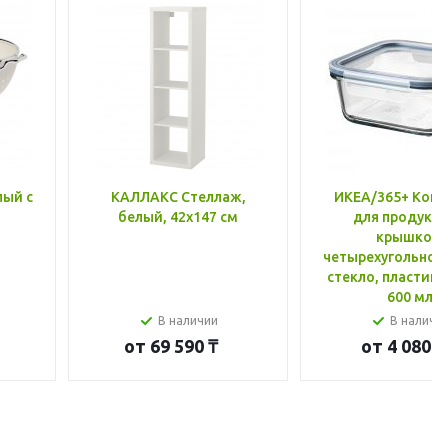
лый с
КАЛЛАКС Стеллаж,
ИКЕА/365+ Конт
белый, 42x147 см
для продукто
крышкой,
четырехугольной
стекло, пластик 
600 мл
В наличии
В наличи
от
69 590 ₸
от
4 080 ₸