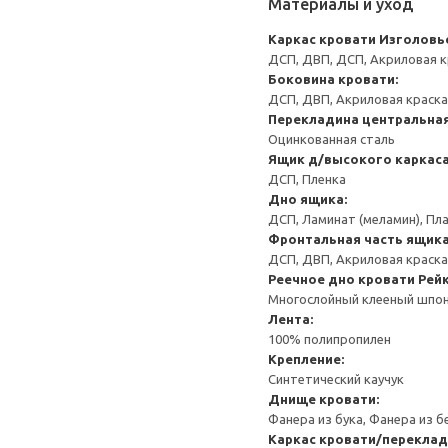
Материалы и уход
Каркас кровати
Изголовь
ДСП, ДВП, ДСП, Акриловая к
Боковина кровати:
ДСП, ДВП, Акриловая краска
Перекладина центральна
Оцинкованная сталь
Ящик д/высокого каркаса
ДСП, Пленка
Дно ящика:
ДСП, Ламинат (меламин), Пл
Фронтальная часть ящика
ДСП, ДВП, Акриловая краска 
Реечное дно кровати
Рей
Многослойный клееный шпон,
Лента:
100% полипропилен
Крепление:
Синтетический каучук
Днище кровати:
Фанера из бука, Фанера из 
Каркас кровати/переклад