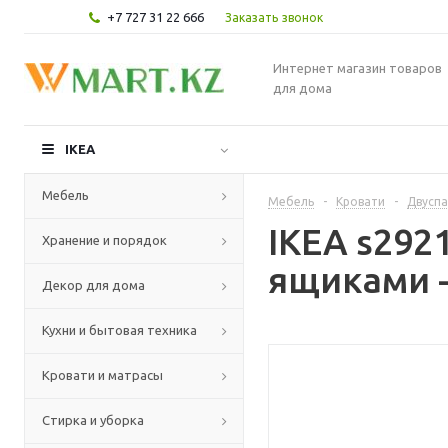
+7 727 31 22 666
Заказать звонок
Интернет магазин товаров
для дома
IKEA
Мебель
Мебель
-
Кровати
-
Двуспа
IKEA s292
Хранение и порядок
ящиками -
Декор для дома
Кухни и бытовая техника
Кровати и матрасы
Стирка и уборка