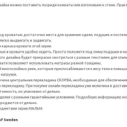
зайна можно поставить посреди комнаты или изголовьем к стене. Пра
од кроватью достаточно места для хранения одеял, подушек и постель
легко выдвигать и задвигать.
каркаса кровати этой серии.
ью в кровати удобно сидеть. Просто положите под спину подушки и 
ого дизайна будет прекрасно смотреться с разным текстилем для спаль
вати позволяют использовать матрасы разной толщины.
8 многослойных реек, которые приспосабливаются к весу тела и повы
нагрузки.
ючена центральная перекладина СКОРВА, необходимая для обеспечения 
 перекладину. При покупке онлайн перекладина уже включена в доставк
тоимость, но упаковано отдельно.
делия с разными гарантийными условиями. Подробную информацию мож
 продаются отдельно.
редметами серии МАЛЬМ.
 of Sweden