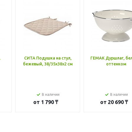
,
СИТА Подушка на стул,
ГЕМАК Дуршлаг, бе
бежевый, 38/35x38x2 см
оттенком
В наличии
В наличии
от
1 790 ₸
от
20 690 ₸