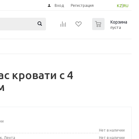
Вход
Регистрация
KZ
|
RU
0
Корзина
пуста
с кровати с 4
м
ии
а
Нет в наличии
к, Лента
Нет в наличии