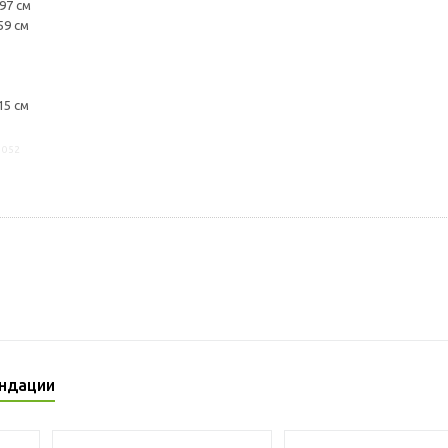
97 см
59 см
15 см
1052
ндации