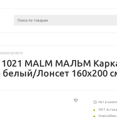
льные кровати
11021 MALM МАЛЬМ Карка
 белый/Лонсет 160x200 с
Нет в налич
УЮТ Астан
Новосибирс