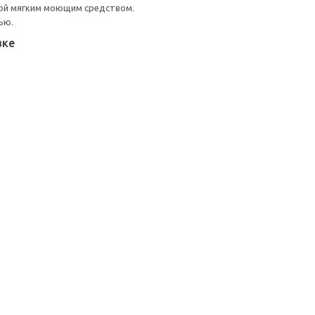
ой мягким моющим средством.
ью.
вке