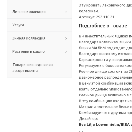
Эту кровать лаконичного ди
колесикам.
Летняя коллекция
Артикул: 292.110.21
Услуги
Подробнее о товаре
В 4 вместительных ящиках п
Зимняя коллекция
Благодаря колесикам ящики 
Ящики МАЛЬМ подходят для 
Растения и кашпо
Благодаря высокому изголов
Каркас кровати универсальн
Товары вышедшие из
Регулируемые боковины кро
ассортимента
Реечное днище состоит из 2
равномерное распределение 
В цену этой комбинации вкл
взять отдельно упакованную
Реечное днище включено в с
В эту комбинацию входят из
Матрас и постельное белье
Комбинируется с другими п
Дизайнер:
Eva Lilja Löwenhielm/IKEA