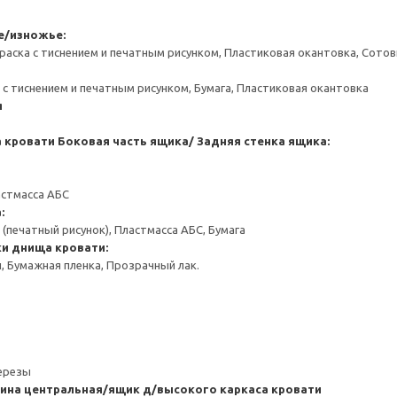
е/изножье:
раска с тиснением и печатным рисунком, Пластиковая окантовка, Сот
 с тиснением и печатным рисунком, Бумага, Пластиковая окантовка
я
 кровати
Боковая часть ящика/ Задняя стенка ящика:
астмасса АБС
:
(печатный рисунок), Пластмасса АБС, Бумага
ки днища кровати:
 Бумажная пленка, Прозрачный лак.
березы
ина центральная/ящик д/высокого каркаса кровати