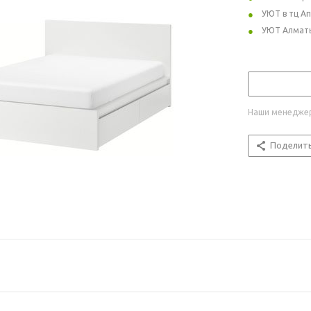
УЮТ в тц А
УЮТ Алмат
Наши менеджер
Поделит