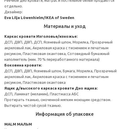
Реечное дно кровати, матрас и постельное белье продаются
отдельно.
Дизайнер:
Eva Lilja Löwenhielm/IKEA of Sweden
Материалы и уход
Каркас кровати
Изголовье/изножье:
ДСП, ДВП, ДВП, ДСП, Ясеневый шпон, Морилка, Прозрачный
акриловый лак, Акриловая краска с тиснением и печатным
рисунком, Пластиковая окантовка, Сотовидный бумажный
наполнитель (мин. 70 % переработанного материала)
Боковина кровати:
ДСП, ДВП, ДВП, Ясеневый шпон, Бумага, Морилка, Прозрачный
акриловый лак, Акриловая краска с тиснением и печатным
рисунком, Пластиковая окантовка
Ящик д/высокого каркаса кровати
Дно ящика:
ДСП, Ламинат (меламин), Пластмасса АБС
Протирать тканью, смоченной мягким моющим средством.
Вытирать чистой сухой тканью.
Информация об упаковке
MALM МАЛЬМ