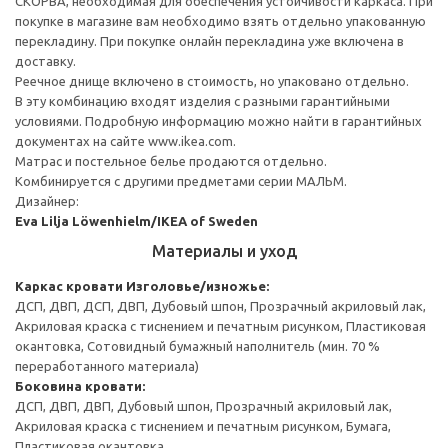
СКОРВА, необходимая для обеспечения устойчивости каркаса. При
покупке в магазине вам необходимо взять отдельно упакованную
перекладину. При покупке онлайн перекладина уже включена в
доставку.
Реечное днище включено в стоимость, но упаковано отдельно.
В эту комбинацию входят изделия с разными гарантийными
условиями. Подробную информацию можно найти в гарантийных
документах на сайте www.ikea.com.
Матрас и постельное белье продаются отдельно.
Комбинируется с другими предметами серии МАЛЬМ.
Дизайнер:
Eva Lilja Löwenhielm/IKEA of Sweden
Материалы и уход
Каркас кровати
Изголовье/изножье:
ДСП, ДВП, ДСП, ДВП, Дубовый шпон, Прозрачный акриловый лак,
Акриловая краска с тиснением и печатным рисунком, Пластиковая
окантовка, Сотовидный бумажный наполнитель (мин. 70 %
переработанного материала)
Боковина кровати:
ДСП, ДВП, ДВП, Дубовый шпон, Прозрачный акриловый лак,
Акриловая краска с тиснением и печатным рисунком, Бумага,
Пластиковая окантовка