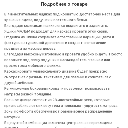
Подробнее о товаре
В 4 вместительных ящиках под кроватью достаточно места для
хранения одеял, подушек и постельного белья.
Благодаря колесикам ящики легко выдвигать и задвигать.
Ящики МАЛЬМ подходят для каркаса кровати этой серии.
Отделка из шпона сохраняет естественные вариации цвета и
фактуры натуральной древесины и создает впечатление
предмета из массива дерева.
Благодаря высокому изголовью в кровати удобно сидеть. Просто
положите под спину подушки и наслаждайтесь чтением или
просмотром любимого фильма.
Каркас кровати универсального дизайна будет прекрасно
смотреться с разным текстилем для спальни и сочетаться с
другой мебелью.
Регулируемые боковины кровати позволяют использовать
матрасы разной толщины.
Реечное днище состоит из 28 многослойных реек, которые
приспосабливаются к весу тела и повышают упругость матраса.
Зоны комфорта обеспечивают равномерное распределение
нагрузки.
В цену этой комбинации включена центральная перекладина