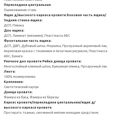
Перекладина центральная
Оцинкованная сталь
Ящик д/высокого каркаса кровати
Боковая часть ящика/
Задняя стенка ящика:
ДСП, Пленка
Дно ящика:
ДСП, Ламинат (меламин), Пластмасса АБС
Фронтальная часть ящика:
ДСП, ДВП, Дубовый шпон, Морилка, Прозрачный акриловый лак,
Акриловая краска с тиснением и печатным рисунком, Пластмасса
АБС, Бумага
Реечное дно кровати
Рейки днища кровати:
Многослойный клееный шпон, Бумажная пленка, Прозрачный лак.
Лента:
100% полипропилен
Крепление:
Синтетический каучук
Днище кровати:
Фанера из бука, Фанера из березы
Каркас кровати/перекладина центральная/ящик д/
высокого каркаса кровати
Протирать тканью, смоченной мягким моющим средством.