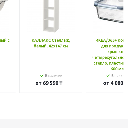
лый с
КАЛЛАКС Стеллаж,
ИКЕА/365+ Конт
белый, 42x147 см
для продукто
крышкой,
четырехугольной
стекло, пластик 
600 мл
В наличии
В наличи
от
69 590 ₸
от
4 080 ₸