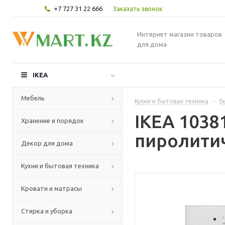
+7 727 31 22 666
Заказать звонок
Интернет магазин товаров
для дома
IKEA
Мебель
Кухни и бытовая техника
-
Б
IKEA 103
Хранение и порядок
пиролитич
Декор для дома
Кухни и бытовая техника
Кровати и матрасы
Стирка и уборка