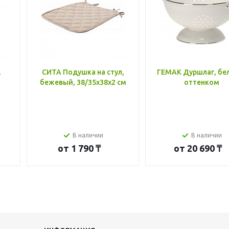
,
СИТА Подушка на стул,
ГЕМАК Дуршлаг, бе
бежевый, 38/35x38x2 см
оттенком
В наличии
В наличии
от
1 790 ₸
от
20 690 ₸