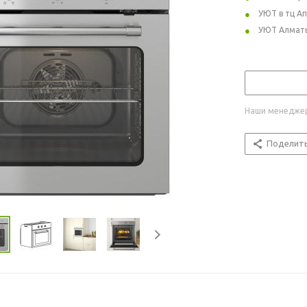
УЮТ в тц А
УЮТ Алмат
Наши менеджер
Поделит