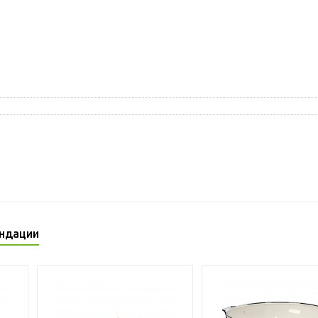
ндации