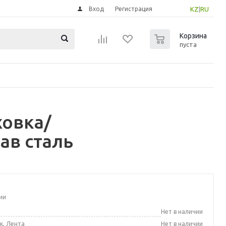
Вход
Регистрация
KZ
|
RU
0
Корзина
пуста
овка/
ав сталь
ии
а
Нет в наличии
к, Лента
Нет в наличии