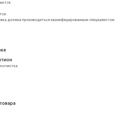
аются.
тся.
новка должна производиться квалифицированным специалистом.
вке
ИТИОН
моочистка
товара