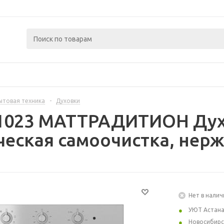
ытовая техника
-
Духовки
81023 МАТТРАДИТИОН Дух
еская самоочистка, нерж
Нет в налич
УЮТ Астан
Новосибирс