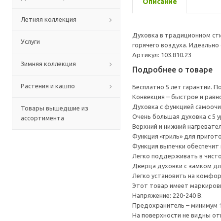
Описание
Летняя коллекция
Духовка в традиционном сти
Услуги
горячего воздуха. Идеальн
Артикул: 103.810.23
Зимняя коллекция
Подробнее о товаре
Растения и кашпо
Бесплатно 5 лет гарантии. 
Конвекция – быстрое и равн
Духовка с функцией самоочи
Товары вышедшие из
Очень большая духовка с 5 
ассортимента
Верхний и нижний нагревате
Функция «гриль» для пригот
Функция выпечки обеспечит 
Легко поддерживать в чисто
Дверца духовки с замком дл
Легко установить на комфор
Этот товар имеет маркировк
Напряжение: 220-240 В.
Предохранитель – минимум 1
На поверхности не видны от