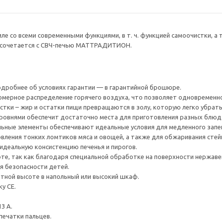
ле со всеми современными функциями, в т. ч. функцией самоочистки, 
о сочетается с СВЧ-печью МАТТРАДИТИОН.
Подробнее об условиях гарантии — в гарантийной брошюре.
омерное распределение горячего воздуха, что позволяет одновременн
стки – жир и остатки пищи превращаются в золу, которую легко убрать
уровнями обеспечит достаточно места для приготовления разных блюд
льные элементы обеспечивают идеальные условия для медленного запек
овления тонких ломтиков мяса и овощей, а также для обжаривания стей
идеальную консистенцию печенья и пирогов.
те, так как благодаря специальной обработке на поверхности нержав
я безопасности детей.
тной высоте в напольный или высокий шкаф.
у CE.
3 А.
печатки пальцев.