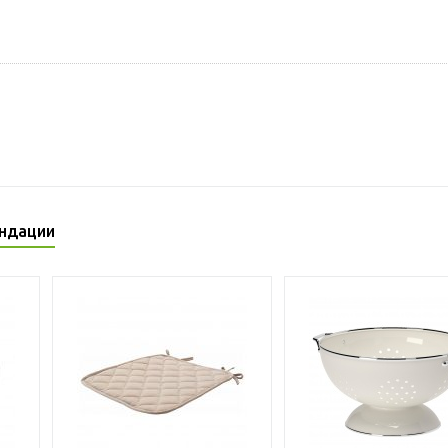
ндации