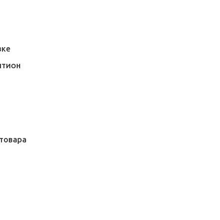
вке
ИТИОН
товара