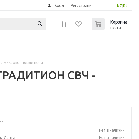
Вход
Регистрация
KZ
|
RU
0
Корзина
пуста
е микроволновые печи
ТРАДИТИОН СВЧ -
ии
а
Нет в наличии
к, Лента
Нет в наличии