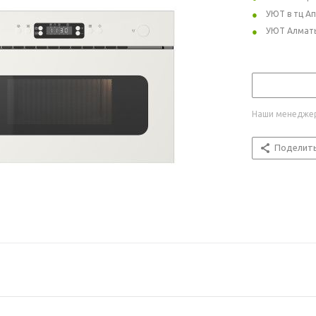
УЮТ в тц А
УЮТ Алмат
Наши менеджер
Поделит