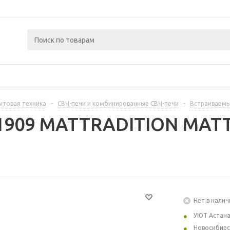
ытовая техника
-
СВЧ-печи и комбинированные СВЧ-печи
-
Встраиваемы
11909 MATTRADITION МАТ
Нет в налич
УЮТ Астан
Новосибирс