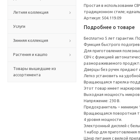
Простая в использовании СВ
традиционном стиле; идеал
Летняя коллекция
Артикул: 504.119.09
Услуги
Подробнее о товаре
Бесплатно 5 лет гарантии. 
Зимняя коллекция
Функция быстрого подогрева
Для приготовления полезных
Растения и кашпо
СВЧ с функцией автоматичес
размораживаемого продукт
Товары вышедшие из
Дверцы без ручек придают 
ассортимента
Легко установить на удобно
Вращающаяся тарелка-поддо
Этот товар имеет маркировк
Выходная мощность микрово
Напряжение: 230 В.
Предохранитель – минимум 1
Вращающаяся поворотная та
4 уровня мощности.
Электронный дисплей с бел
1 набор для приготовления п
Шнур питания с вилкой прила