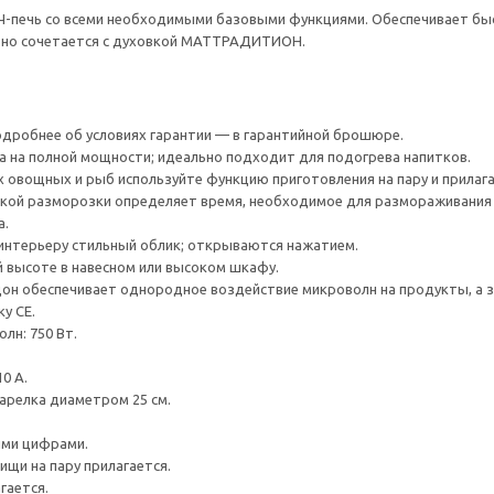
Ч-печь со всеми необходимыми базовыми функциями. Обеспечивает быс
ьно сочетается с духовкой МАТТРАДИТИОН.
Подробнее об условиях гарантии — в гарантийной брошюре.
 на полной мощности; идеально подходит для подогрева напитков.
 овощных и рыб используйте функцию приготовления на пару и прилаг
кой разморозки определяет время, необходимое для размораживания пр
а.
интерьеру стильный облик; открываются нажатием.
й высоте в навесном или высоком шкафу.
н обеспечивает однородное воздействие микроволн на продукты, а зн
у CE.
лн: 750 Вт.
0 А.
релка диаметром 25 см.
ыми цифрами.
ищи на пару прилагается.
гается.