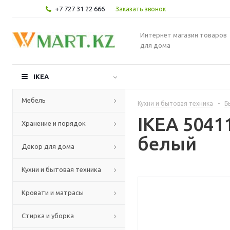
+7 727 31 22 666
Заказать звонок
Интернет магазин товаров
для дома
IKEA
Мебель
Кухни и бытовая техника
-
Б
IKEA 504
Хранение и порядок
белый
Декор для дома
Кухни и бытовая техника
Кровати и матрасы
Стирка и уборка