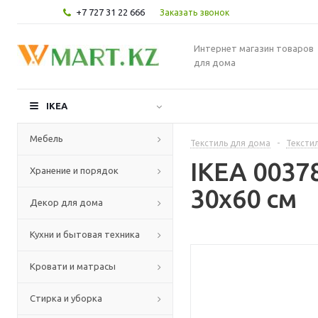
+7 727 31 22 666
Заказать звонок
Интернет магазин товаров
для дома
IKEA
Мебель
Текстиль для дома
-
Текстил
IKEA 0037
Хранение и порядок
30x60 см
Декор для дома
Кухни и бытовая техника
Кровати и матрасы
Стирка и уборка