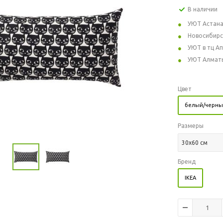
В наличии
УЮТ Астан
Новосибирс
УЮТ в тц А
УЮТ Алмат
Цвет
белый/черны
Размеры
30x60 см
Бренд
IKEA