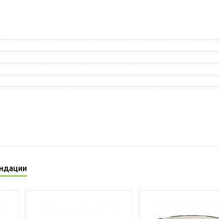
ндации