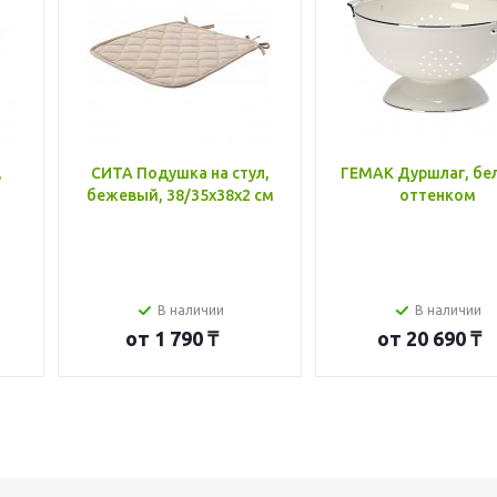
,
СИТА Подушка на стул,
ГЕМАК Дуршлаг, бе
бежевый, 38/35x38x2 см
оттенком
В наличии
В наличии
от
1 790 ₸
от
20 690 ₸