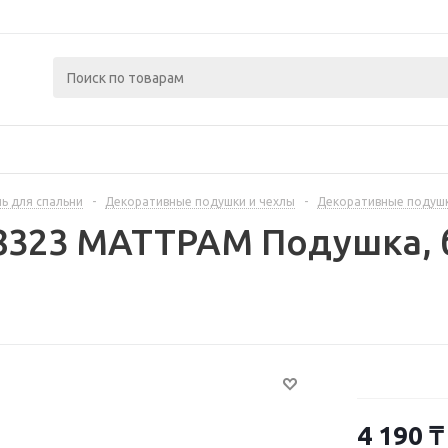
ь для спальни
-
Декоративные подушки и чехлы
-
Декоративные подуш
8323 МАТТРАМ Подушка, 
4 190
₸