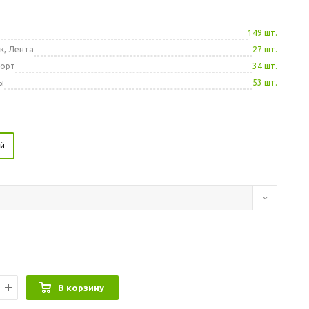
а
149 шт.
к, Лента
27 шт.
порт
34 шт.
ы
53 шт.
й
В корзину