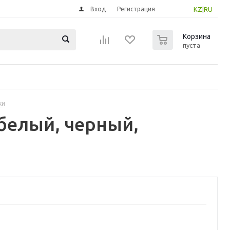
Вход
Регистрация
KZ
|
RU
0
Корзина
пуста
ки
белый, черный,