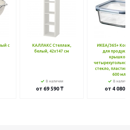
лый с
КАЛЛАКС Стеллаж,
ИКЕА/365+ Конт
белый, 42x147 см
для продукто
крышкой,
четырехугольной
стекло, пластик 
600 мл
В наличии
В наличи
от
69 590 ₸
от
4 080 ₸