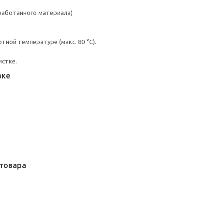
работанного материала)
ной температуре (макс. 80 °C).
истке.
вке
товара