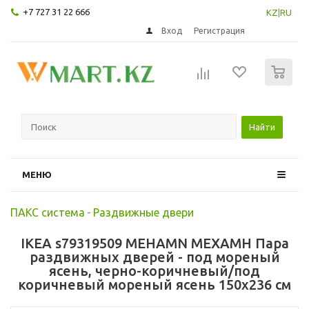
+7 727 31 22 666
KZ
|
RU
Вход
Регистрация
0
Найти
МЕНЮ
ПАКС система
-
Раздвижные двери
IKEA s79319509 MEHAMN МЕХАМН Пара
раздвижных дверей - под мореный
ясень, черно-коричневый/под
коричневый мореный ясень 150x236 см