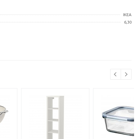
IKEA
6,30