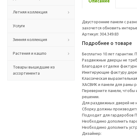
Описание
Летняя коллекция
Двусторонние панели с разн
Услуги
захочется обновить интерье
Артикул: 304.349.83
Зимняя коллекция
Подробнее о товаре
Растения и кашпо
Бесплатно 10 лет гарантии.
Раздвижные дверцы не треб
Благодаря отделке фактурно
Товары вышедшие из
Имитирующие фактуру дерев
ассортимента
Классическая выразительная
ХАСВИК и панели для рамы 
Переверните панели, чтобы 
решении.
Для раздвижных дверей не н
Сборку должны производить
Подходит для гардеробов 
Необходимо дополнить паро
Необходимо дополнить уст
Дизайнер: