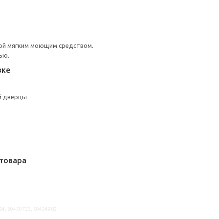
ой мягким моющим средством.
ью.
вке
й дверцы
товара
24, 20450723, 50434982