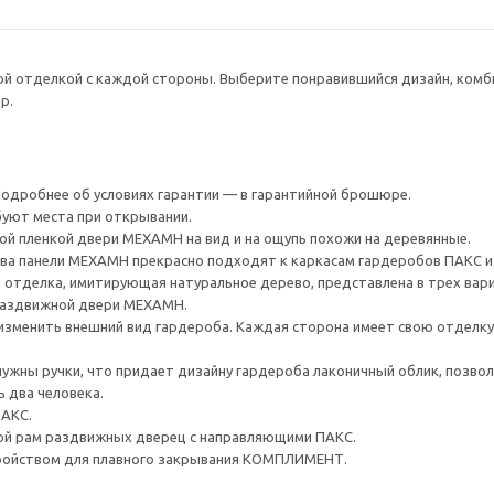
ой отделкой с каждой стороны. Выберите понравившийся дизайн, комби
р.
 Подробнее об условиях гарантии — в гарантийной брошюре.
уют места при открывании.
й пленкой двери МЕХАМН на вид и на ощупь похожи на деревянные.
а панели МЕХАМН прекрасно подходят к каркасам гардеробов ПАКС и
 отделка, имитирующая натуральное дерево, представлена в трех вар
раздвижной двери МЕХАМН.
изменить внешний вид гардероба. Каждая сторона имеет свою отделку.
ужны ручки, что придает дизайну гардероба лаконичный облик, позволя
 два человека.
ПАКС.
й рам раздвижных дверец с направляющими ПАКС.
ройством для плавного закрывания КОМПЛИМЕНТ.