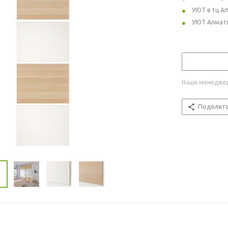
УЮТ в тц А
УЮТ Алмат
Наши менеджер
Поделит