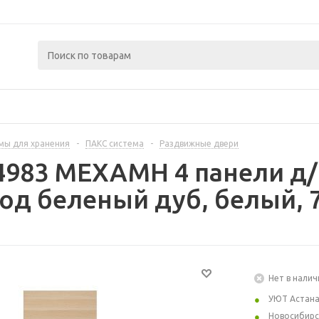
мы для хранения
-
ПАКС система
-
Раздвижные двери
34983 МЕХАМН 4 панели д
од беленый дуб, белый, 
Нет в налич
УЮТ Астан
Новосибирс