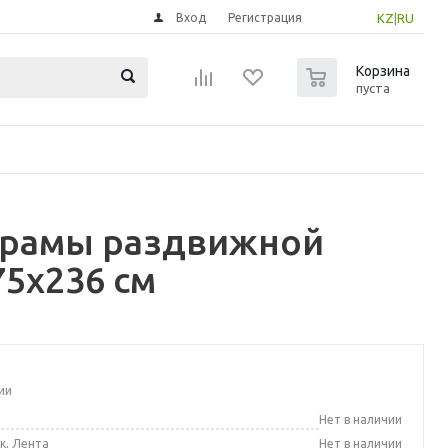
Вход
Регистрация
KZ
|
RU
0
Корзина
пуста
/рамы раздвижной
75x236 см
ии
а
Нет в наличии
к, Лента
Нет в наличии