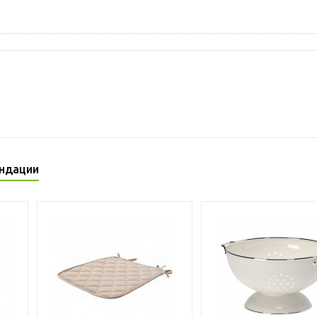
ндации