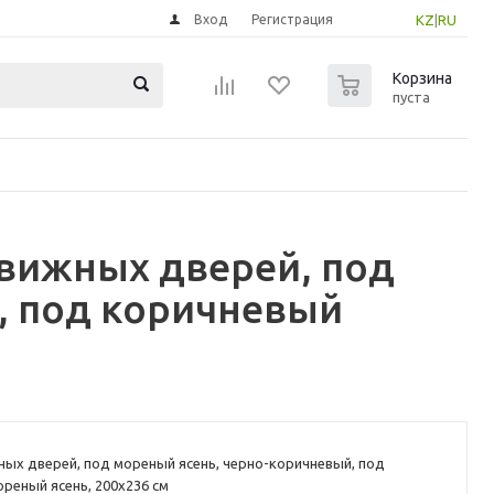
Вход
Регистрация
KZ
|
RU
0
Корзина
пуста
вижных дверей, под
, под коричневый
ых дверей, под мореный ясень, черно-коричневый, под
реный ясень, 200x236 см