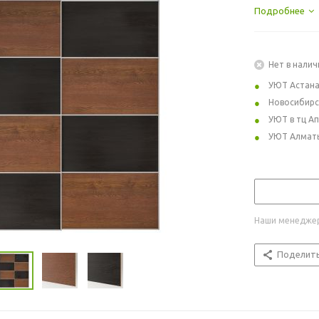
Подробнее
Нет в налич
УЮТ Астан
Новосибирс
УЮТ в тц А
УЮТ Алмат
Наши менеджер
Поделит