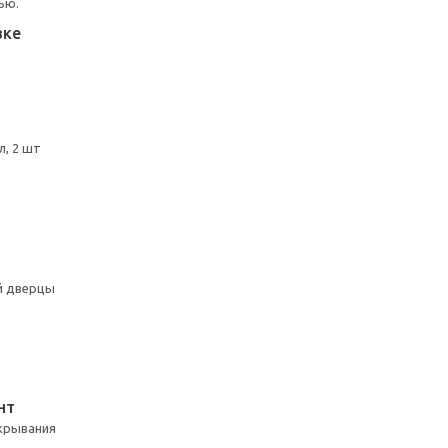
ью.
вке
л, 2 шт
й дверцы
НТ
акрывания