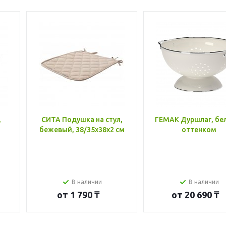
,
СИТА Подушка на стул,
ГЕМАК Дуршлаг, бе
бежевый, 38/35x38x2 см
оттенком
В наличии
В наличии
от
1 790 ₸
от
20 690 ₸