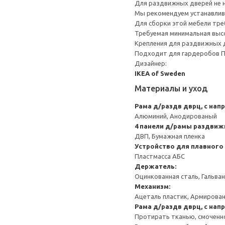
Для раздвижных дверей не н
Мы рекомендуем устанавлива
Для сборки этой мебели тре
Требуемая минимальная высо
Крепления для раздвижных 
Подходит для гардеробов 
Дизайнер:
IKEA of Sweden
Материалы и уход
Рама д/раздв дврц, с напр
Алюминий, Анодированый
4 панели д/рамы раздви
ДВП, Бумажная пленка
Устройство для плавного
Пластмасса АБС
Держатель:
Оцинкованная сталь, Гальва
Механизм:
Ацеталь пластик, Армирован
Рама д/раздв дврц, с на
Протирать тканью, смоченн