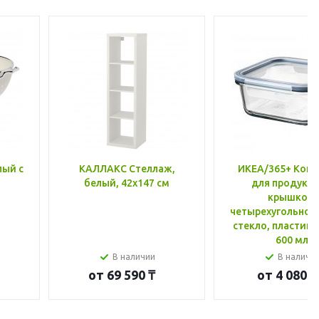
лый с
КАЛЛАКС Стеллаж,
ИКЕА/365+ Конт
белый, 42x147 см
для продукто
крышкой,
четырехугольной
стекло, пластик 
600 мл
В наличии
В наличи
от
69 590 ₸
от
4 080 ₸