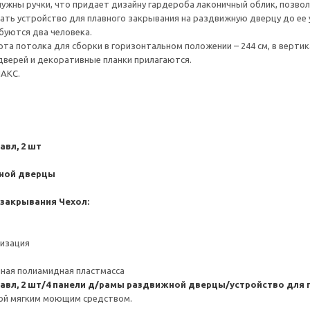
ужны ручки, что придает дизайну гардероба лаконичный облик, позволя
ть устройство для плавного закрывания на раздвижную дверцу до ее у
буются два человека.
та потолка для сборки в горизонтальном положении – 244 см, в вертика
дверей и декоративные планки прилагаются.
ПАКС.
авл, 2 шт
жной дверцы
 закрывания
Чехол:
низация
ная полиамидная пластмасса
правл, 2 шт/4 панели д/рамы раздвижной дверцы/устройство для
ой мягким моющим средством.