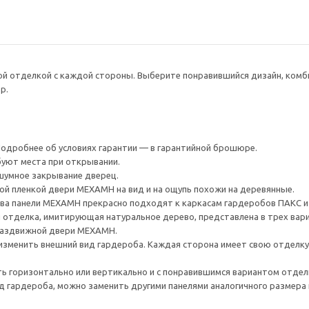
ой отделкой с каждой стороны. Выберите понравившийся дизайн, комби
р.
 Подробнее об условиях гарантии — в гарантийной брошюре.
уют места при открывании.
шумное закрывание дверец.
й пленкой двери МЕХАМН на вид и на ощупь похожи на деревянные.
а панели МЕХАМН прекрасно подходят к каркасам гардеробов ПАКС и
 отделка, имитирующая натуральное дерево, представлена в трех вар
раздвижной двери МЕХАМН.
изменить внешний вид гардероба. Каждая сторона имеет свою отделку.
ь горизонтально или вертикально и с понравившимся вариантом отдел
 гардероба, можно заменить другими панелями аналогичного размера 