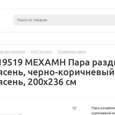
мы для хранения
-
ПАКС система
-
Раздвижные двери
319519 МЕХАМН Пара разд
сень, черно-коричневый
сень, 200x236 см
Пара раздвижн
коричневый мо