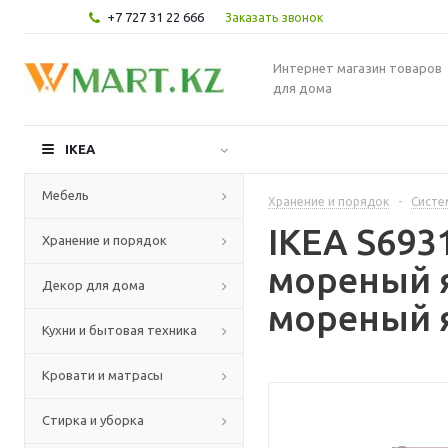
+7 727 31 22 666
Заказать звонок
Интернет магазин товаров
для дома
IKEA
Мебель
Хранение и порядок
-
Систе
IKEA S69
Хранение и порядок
мореный я
Декор для дома
мореный я
Кухни и бытовая техника
Кровати и матрасы
Стирка и уборка