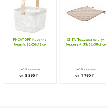
РИСАТОРП Корзина,
СИТА Подушка на стул,
белый, 25x26x18 см
бежевый, 38/35x38x2 см
В наличии
В наличии
от
8 890 ₸
от
1 790 ₸