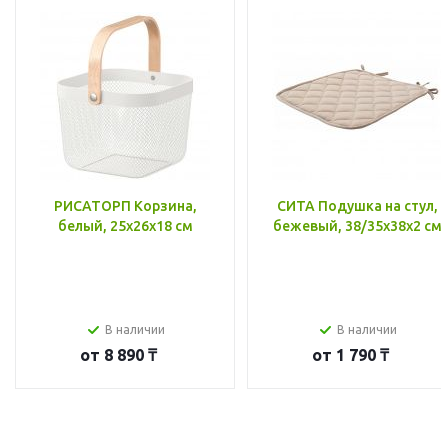
РИСАТОРП Корзина,
СИТА Подушка на стул,
белый, 25x26x18 см
бежевый, 38/35x38x2 см
В наличии
В наличии
от
8 890 ₸
от
1 790 ₸