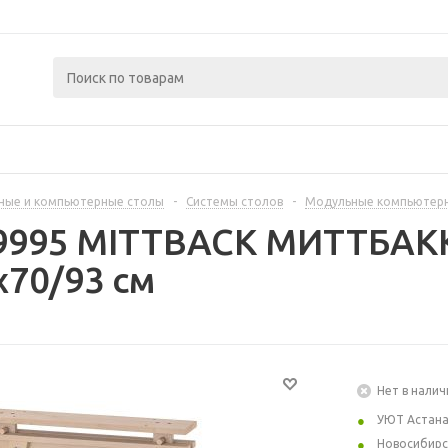
ные и компьютерные столы
-
Системы столов
-
Модульные компьютер
9995 MITTBACK МИТТБАКК
x70/93 см
Нет в налич
УЮТ Астан
Новосибирс