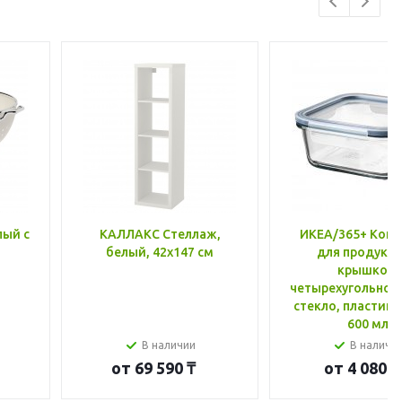
лый с
КАЛЛАКС Стеллаж,
ИКЕА/365+ Конт
белый, 42x147 см
для продукто
крышкой,
четырехугольной
стекло, пластик 
600 мл
В наличии
В наличи
от
69 590 ₸
от
4 080 ₸