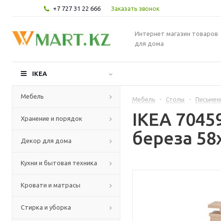
+7 727 31 22 666
Заказать звонок
Интернет магазин товаров
для дома
IKEA
Мебель
Мебель
-
Столы
-
Письмен
IKEA 7045
Хранение и порядок
береза 58
Декор для дома
Кухни и бытовая техника
Кровати и матрасы
Стирка и уборка