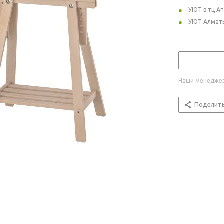
УЮТ в тц А
УЮТ Алмат
Наши менеджер
Поделит