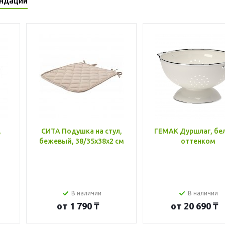
ндации
,
СИТА Подушка на стул,
ГЕМАК Дуршлаг, бе
бежевый, 38/35x38x2 см
оттенком
В наличии
В наличии
от
1 790 ₸
от
20 690 ₸