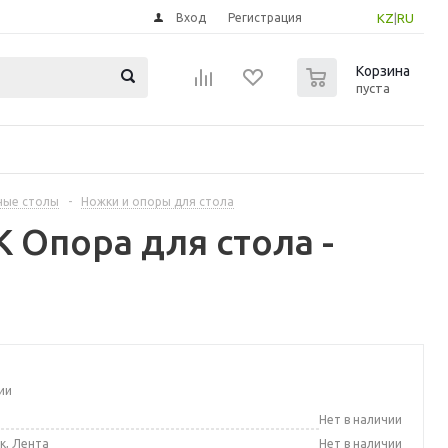
Вход
Регистрация
KZ
|
RU
0
Корзина
пуста
ные столы
-
Ножки и опоры для стола
 Опора для стола -
ии
а
Нет в наличии
к, Лента
Нет в наличии