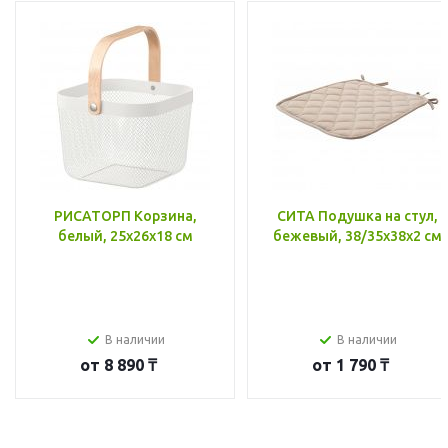
РИСАТОРП Корзина,
СИТА Подушка на стул,
белый, 25x26x18 см
бежевый, 38/35x38x2 см
В наличии
В наличии
от
8 890 ₸
от
1 790 ₸