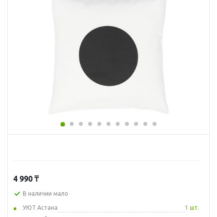
4 990
₸
В наличии мало
УЮТ Астана
1 шт.