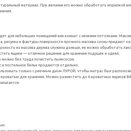
атуральный материал. При желании его можно обработать морилкой или
нения.
ят для небольших помещений или комнат с низкими потолками. Макси
а, рисунка и фактуры поверхности прочного массива сосны придают к
хность из массива дерева служила дольше, ее можно обработать лако
тить ящики — отличное решение для хранения подушек и одеял.
 можно без труда почистить пылесосом.
с и постельное белье продаются отдельно.
ользовать только с реечным дном ЛУРОЙ, чтобы матрас был расположе
й кроватью для хранения. Можно разместить до 6 кроватных ящиков В
илагается.
ью.
ом, тонкой шкуркой, мылом, порошком для посуды или растворителем 