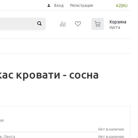
Вход
Регистрация
KZ
|
RU
0
Корзина
пуста
с кровати - сосна
ии
а
Нет в наличии
к, Лента
Нет в наличии