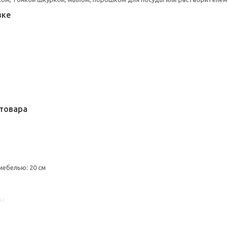
вке
товара
мебелью: 20 см
44