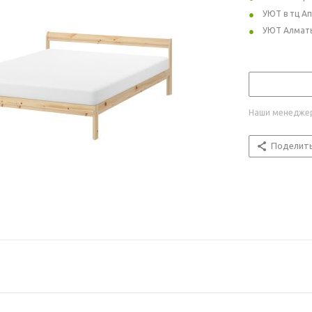
УЮТ в тц А
УЮТ Алмат
Наши менеджер
Поделит