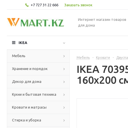
+7 727 31 22 666
Заказать звонок
Интернет магазин товаров
для дома
IKEA
Мебель
Мебель
-
Кровати
-
Двуспа
IKEA 7039
Хранение и порядок
160x200 с
Декор для дома
Кухни и бытовая техника
Кровати и матрасы
Стирка и уборка