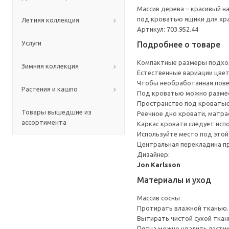
Массив дерева – красивый н
под кроватью ящики для хра
Летняя коллекция
Артикул: 703.952.44
Услуги
Подробнее о товаре
Компактные размеры подход
Зимняя коллекция
Естественные вариации цвет
Чтобы необработанная повер
Растения и кашпо
Под кроватью можно размес
Пространство под кроватью
Товары вышедшие из
Реечное дно кровати, матра
ассортимента
Каркас кровати следует исп
Используйте место под это
Центральная перекладина пр
Дизайнер:
Jon Karlsson
Материалы и уход
Массив сосны
Протирать влажной тканью.
Вытирать чистой сухой ткан
Пятна можно удалить ластик