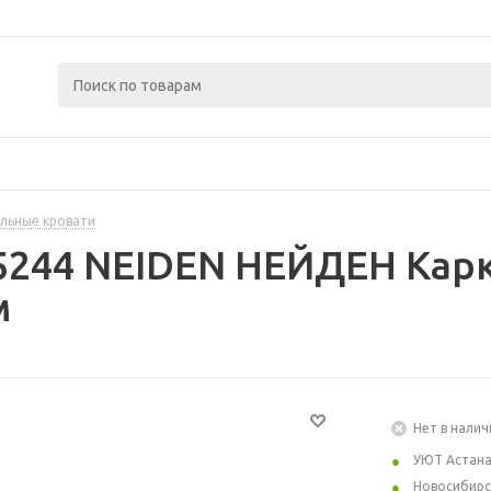
льные кровати
5244 NEIDEN НЕЙДЕН Карка
м
Нет в налич
УЮТ Астан
Новосибирс