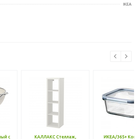
IKEA
лый с
КАЛЛАКС Стеллаж,
ИКЕА/365+ Конт