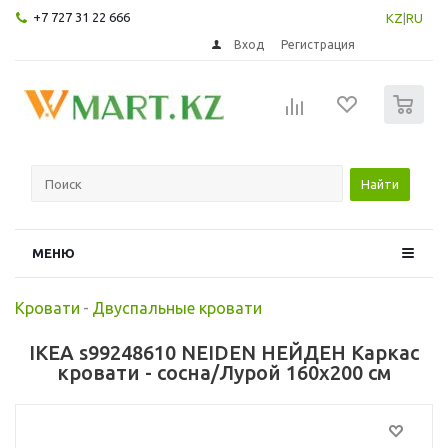
+7 727 31 22 666
KZ
|
RU
Вход
Регистрация
0
Найти
МЕНЮ
Кровати
-
Двуспальные кровати
IKEA s99248610 NEIDEN НЕЙДЕН Каркас
кровати - сосна/Лурой 160x200 см