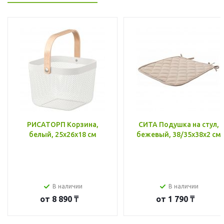
РИСАТОРП Корзина,
СИТА Подушка на стул,
белый, 25x26x18 см
бежевый, 38/35x38x2 см
В наличии
В наличии
от
8 890 ₸
от
1 790 ₸