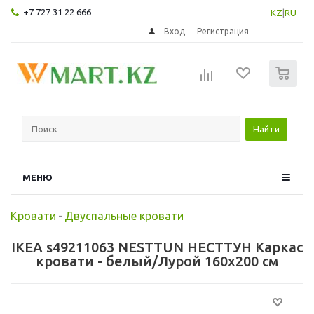
+7 727 31 22 666
KZ
|
RU
Вход
Регистрация
0
Найти
МЕНЮ
Кровати
-
Двуспальные кровати
IKEA s49211063 NESTTUN НЕСТТУН Каркас
кровати - белый/Лурой 160x200 см