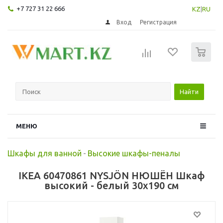
+7 727 31 22 666
KZ
|
RU
Вход
Регистрация
0
Найти
МЕНЮ
Шкафы для ванной
-
Высокие шкафы-пеналы
IKEA 60470861 NYSJÖN НЮШЁН Шкаф
высокий - белый 30x190 см