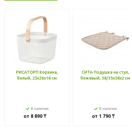
РИСАТОРП Корзина,
СИТА Подушка на стул,
белый, 25x26x18 см
бежевый, 38/35x38x2 см
В наличии
В наличии
от
8 890 ₸
от
1 790 ₸