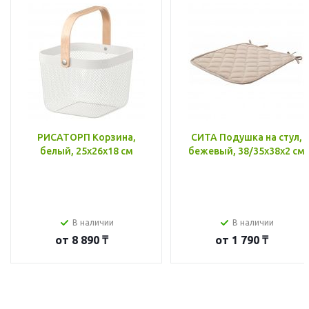
РИСАТОРП Корзина,
СИТА Подушка на стул,
белый, 25x26x18 см
бежевый, 38/35x38x2 см
В наличии
В наличии
от
8 890 ₸
от
1 790 ₸