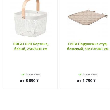
РИСАТОРП Корзина,
СИТА Подушка на стул,
белый, 25x26x18 см
бежевый, 38/35x38x2 см
В наличии
В наличии
от
8 890 ₸
от
1 790 ₸