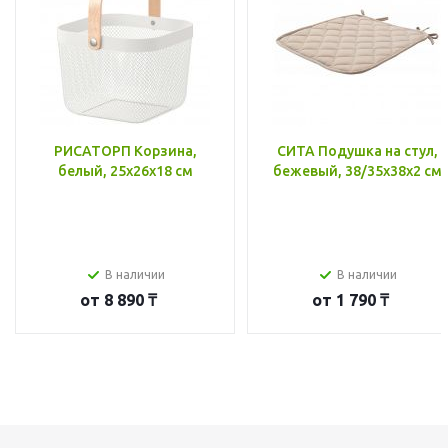
РИСАТОРП Корзина,
СИТА Подушка на стул,
белый, 25x26x18 см
бежевый, 38/35x38x2 см
В наличии
В наличии
от
8 890 ₸
от
1 790 ₸