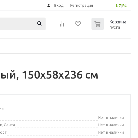
Вход
Регистрация
KZ
|
RU
0
Корзина
пуста
ый, 150x58x236 см
ии
а
Нет в наличии
к, Лента
Нет в наличии
порт
Нет в наличии