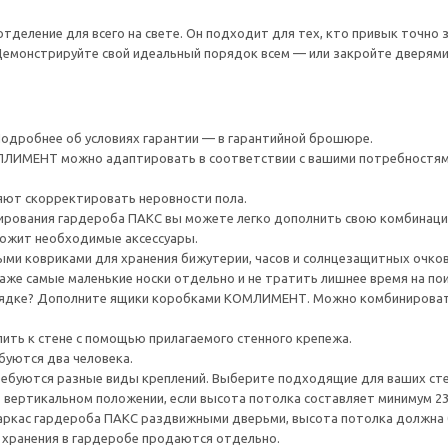
тделение для всего на свете. Он подходит для тех, кто привык точно з
Демонстрируйте свой идеальный порядок всем — или закройте дверями
 Подробнее об условиях гарантии — в гарантийной брошюре.
ИМЕНТ можно адаптировать в соответствии с вашими потребностями
яют скорректировать неровности пола.
рования гардероба ПАКС вы можете легко дополнить свою комбинаци
ожит необходимые аксессуары.
ми ковриками для хранения бижутерии, часов и солнцезащитных очков
же самые маленькие носки отдельно и не тратить лишнее время на пои
ядке? Дополните ящики коробками КОМЛИМЕНТ. Можно комбинировать
ить к стене с помощью прилагаемого стенного крепежа.
буются два человека.
ребуются разные виды креплений. Выберите подходящие для ваших стен 
 вертикальном положении, если высота потолка составляет минимум 237
каркас гардероба ПАКС раздвижными дверьми, высота потолка должна 
 хранения в гардеробе продаются отдельно.