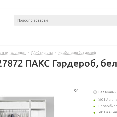
мы для хранения
-
ПАКС система
-
Комбинации без дверей
27872 ПАКС Гардероб, бел
Нет в налич
УЮТ Астан
Новосибирс
УЮТ в тц А