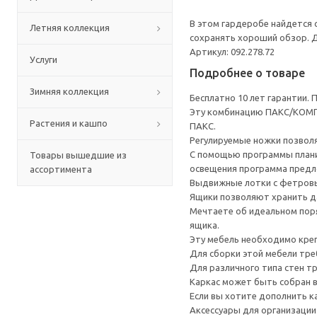
В этом гардеробе найдется о
Летняя коллекция
сохранять хороший обзор. 
Артикул: 092.278.72
Услуги
Подробнее о товаре
Зимняя коллекция
Бесплатно 10 лет гарантии.
Эту комбинацию ПАКС/КОМПЛ
Растения и кашпо
ПАКС.
Регулируемые ножки позвол
С помощью программы плани
Товары вышедшие из
освещения программа предл
ассортимента
Выдвижные лотки с фетровы
Ящики позволяют хранить да
Мечтаете об идеальном пор
ящика.
Эту мебель необходимо креп
Для сборки этой мебели тре
Для различного типа стен т
Каркас может быть собран в
Если вы хотите дополнить 
Аксессуары для организации