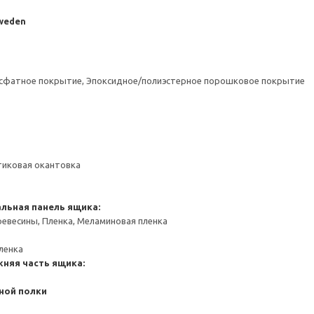
Sweden
сфатное покрытие, Эпоксидное/полиэстерное порошковое покрытие
тиковая окантовка
льная панель ящика:
евесины, Пленка, Меламиновая пленка
ленка
жняя часть ящика:
ной полки