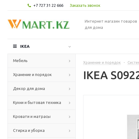
+7 727 31 22 666
Заказать звонок
Интернет магазин товаров
для дома
IKEA
Мебель
Хранение и порядок
-
Систе
IKEA S092
Хранение и порядок
Декор для дома
Кухни и бытовая техника
Кровати и матрасы
Стирка и уборка