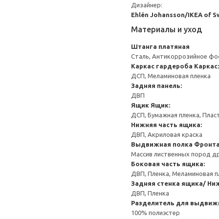
Дизайнер:
Ehlén Johansson/IKEA of 
Материалы и уход
Штанга платяная
Сталь, Антикоррозийное фо
Каркас гардероба
Каркас:
ДСП, Меламиновая пленка
Задняя панель:
ДВП
Ящик
Ящик:
ДСП, Бумажная пленка, Плас
Нижняя часть ящика:
ДВП, Акриловая краска
Выдвижная полка
Фронта
Массив лиственных пород др
Боковая часть ящика:
ДВП, Пленка, Меламиновая п
Задняя стенка ящика/ Ни
ДВП, Пленка
Разделитель для выдвиж
100% полиэстер