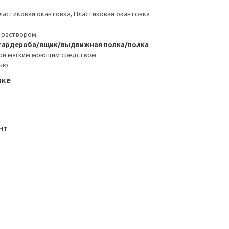
ластиковая окантовка, Пластиковая окантовка
 раствором.
 гардероба/ящик/выдвижная полка/полка
ой мягким моющим средством.
ью.
вке
НТ