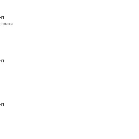
НТ
 полки
НТ
НТ