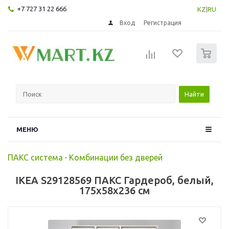
+7 727 31 22 666
KZ
|
RU
Вход
Регистрация
0
Найти
МЕНЮ
ПАКС система
-
Комбинации без дверей
IKEA S29128569 ПАКС Гардероб, белый,
175x58x236 см