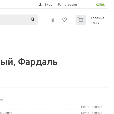
Вход
Регистрация
KZ
|
RU
0
Корзина
пуста
лый, Фардаль
ии
а
Нет в наличии
к, Лента
Нет в наличии