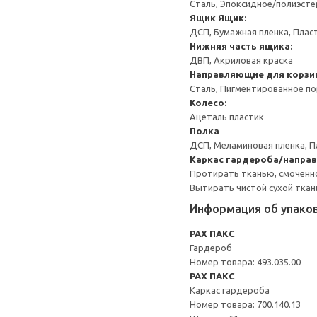
Сталь, Эпоксидное/полиэст
Ящик
Ящик:
ДСП, Бумажная пленка, Плас
Нижняя часть ящика:
ДВП, Акриловая краска
Направляющие для корзи
Сталь, Пигментированное п
Колесо:
Ацеталь пластик
Полка
ДСП, Меламиновая пленка, П
Каркас гардероба/напра
Протирать тканью, смоченн
Вытирать чистой сухой ткан
Информация об упако
PAX ПАКС
Гардероб
Номер товара: 493.035.00
PAX ПАКС
Каркас гардероба
Номер товара: 700.140.13