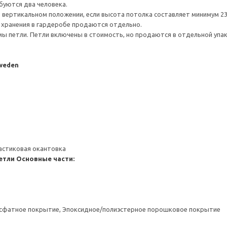
буются два человека.
 вертикальном положении, если высота потолка составляет минимум 237
 хранения в гардеробе продаются отдельно.
ы петли. Петли включены в стоимость, но продаются в отдельной упак
Sweden
астиковая окантовка
етли
Основные части:
сфатное покрытие, Эпоксидное/полиэстерное порошковое покрытие