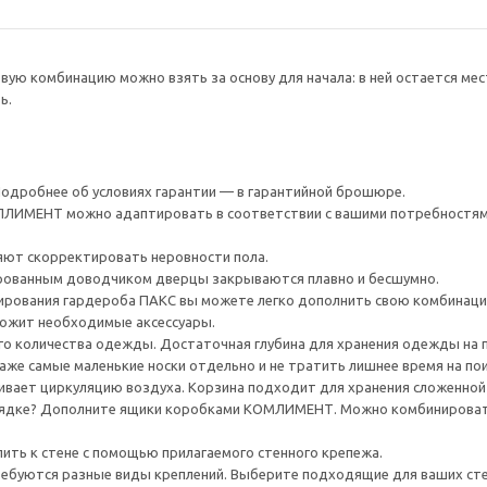
овую комбинацию можно взять за основу для начала: в ней остается ме
ь.
 Подробнее об условиях гарантии — в гарантийной брошюре.
ИМЕНТ можно адаптировать в соответствии с вашими потребностями
яют скорректировать неровности пола.
ированным доводчиком дверцы закрываются плавно и бесшумно.
рования гардероба ПАКС вы можете легко дополнить свою комбинаци
ожит необходимые аксессуары.
го количества одежды. Достаточная глубина для хранения одежды на 
же самые маленькие носки отдельно и не тратить лишнее время на пои
вает циркуляцию воздуха. Корзина подходит для хранения сложенной
ядке? Дополните ящики коробками КОМЛИМЕНТ. Можно комбинировать
ить к стене с помощью прилагаемого стенного крепежа.
ребуются разные виды креплений. Выберите подходящие для ваших стен 