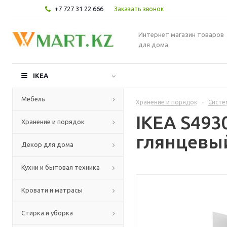
+7 727 31 22 666
Заказать звонок
Интернет магазин товаров
для дома
IKEA
Мебель
Хранение и порядок
-
Систе
IKEA S493
Хранение и порядок
глянцевый
Декор для дома
Кухни и бытовая техника
Кровати и матрасы
Стирка и уборка