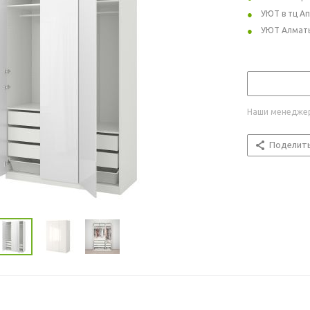
УЮТ в тц А
УЮТ Алмат
Наши менеджер
Поделит