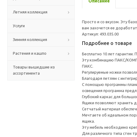
Описание
Летняя коллекция
Просто и со вкусом. Эту баз
Услуги
вам захочется ее доработат
Артикул: 493.035.00
Зимняя коллекция
Подробнее о товаре
Растения и кашпо
Бесплатно 10 лет гарантии.
Эту комбинацию ПАКС/КОМПЛ
ПАКС.
Товары вышедшие из
Регулируемые ножки позвол
ассортимента
Благодаря петлям с интегр
С помощью программы плани
освещения программа предл
Глубокий каркас для большо
Ящики позволяют хранить да
Сетчатый материал обеспечи
Мечтаете об идеальном пор
ящика.
Эту мебель необходимо креп
Для различного типа стен т