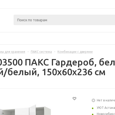
мы для хранения
-
ПАКС система
-
Комбинации с дверями
03500 ПАКС Гардероб, бе
/белый, 150x60x236 см
Нет в налич
УЮТ Астан
Новосибирс