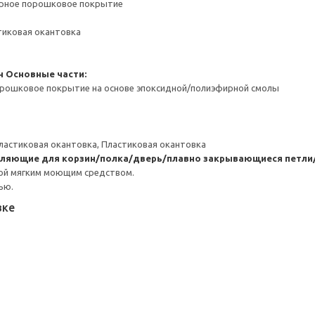
ерное порошковое покрытие
тиковая окантовка
н
Основные части:
орошковое покрытие на основе эпоксидной/полиэфирной смолы
ластиковая окантовка, Пластиковая окантовка
вляющие для корзин/полка/дверь/плавно закрывающиеся петли
ой мягким моющим средством.
ью.
вке